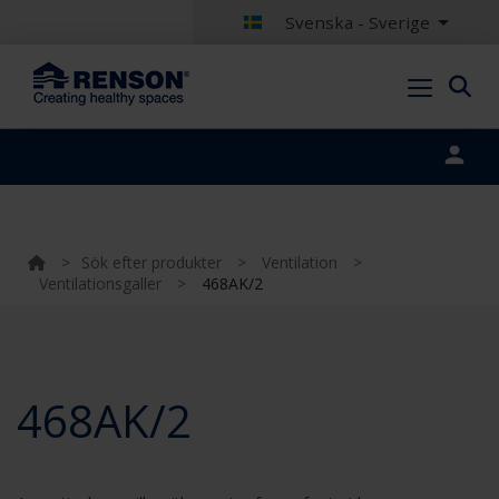
Svenska - Sverige
Portal login
>
Sök efter produkter
>
Ventilation
>
Ventilationsgaller
>
468AK/2
468AK/2