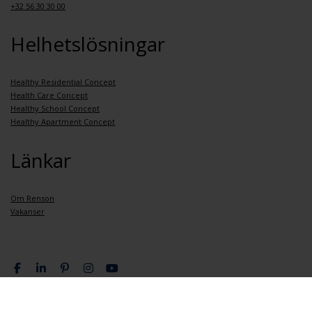
+32 56 30 30 00
Helhetslösningar
Healthy Residential Concept
Health Care Concept
Healthy School Concept
Healthy Apartment Concept
Länkar
Om Renson
Vakanser
Integritetspolicy