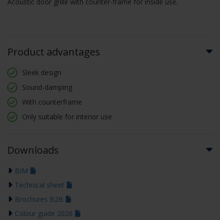
Acoustic door grille with counter-frame for inside use.
Product advantages
Sleek design
Sound-damping
With counterframe
Only suitable for interior use
Downloads
BIM
Technical sheet
Brochures B2B
Colour guide 2026