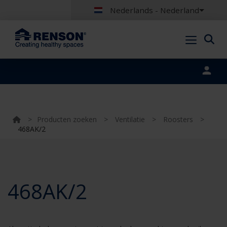
Nederlands - Nederland
Portal login
>
Producten zoeken
>
Ventilatie
>
Roosters
>
468AK/2
468AK/2