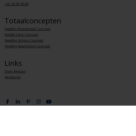
+32 56 30 30 00
Totaalconcepten
Healthy Residential Concept
Health Care Concept
Healthy School Concept
Healthy Apartment Concept
Links
Over Renson
Vacatures
Privacy overeenkomst
Algemene verkoopsvoorwaarden