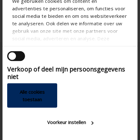
We gebruiken cookies om content en
advertenties te personaliseren, om functies voor
social media te bieden en om ons websiteverkeer
te analyseren. Ook delen we informatie over uw
gebruik van onze site met onze partners voor
social media, adverteren en analyse. Deze
partners kunnen deze gegevens combineren met
andere informatie die u aan ze heeft verstrekt of
die ze hebben verzameld op basis van uw gebruik
Verkoop of deel mijn persoonsgegevens
van hun services.
niet
Sverig
Alle cookies
toestaan
Voorkeur instellen
Gör-det-själv