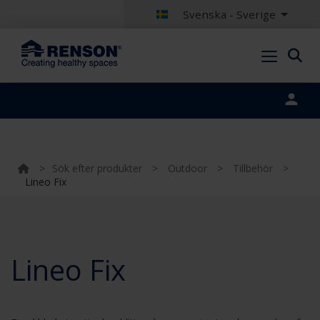
Svenska - Sverige
Portal login
>
Sök efter produkter
>
Outdoor
>
Tillbehör
>
Lineo Fix
Lineo Fix