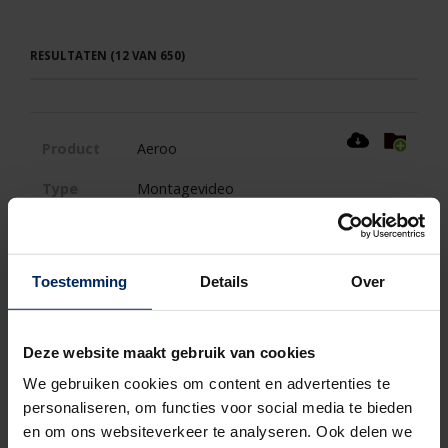
RESULTATEN (12 VAN 650)
Product
Aeroo
Type
Montagevideo
Product
Aeroo
Toestemming
Details
Over
Type
Technische fiche
Deze website maakt gebruik van cookies
Product
Aeroo
We gebruiken cookies om content en advertenties te
personaliseren, om functies voor social media te bieden
Type
Brochure B2B
en om ons websiteverkeer te analyseren. Ook delen we