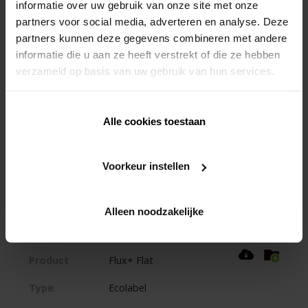
informatie over uw gebruik van onze site met onze
partners voor social media, adverteren en analyse. Deze
Product
Aeroo
partners kunnen deze gegevens combineren met andere
Type
BIM
informatie die u aan ze heeft verstrekt of die ze hebben
verzameld op basis van uw gebruik van hun services.
Product
Aeroo
Alle cookies toestaan
Type
Bestektekst
Voorkeur instellen
Product
Flux+ Flat
Type
Prestatieverklaring
Alleen noodzakelijke
Product
Flux+ Flat
Type
Ecolabel