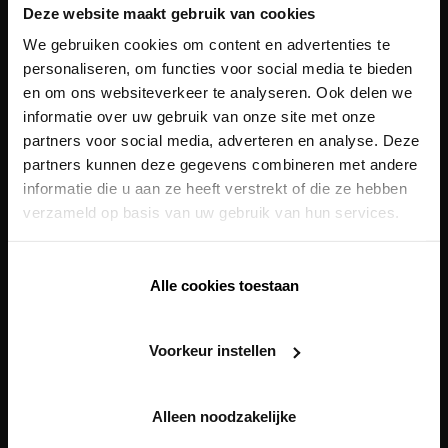
Deze website maakt gebruik van cookies
Outdoor
We gebruiken cookies om content en advertenties te
Ventilatie
personaliseren, om functies voor social media te bieden
en om ons websiteverkeer te analyseren. Ook delen we
Verwarming/Koeling
informatie over uw gebruik van onze site met onze
Zonwering
partners voor social media, adverteren en analyse. Deze
partners kunnen deze gegevens combineren met andere
Building automation
informatie die u aan ze heeft verstrekt of die ze hebben
Onze
totaaloplossingen
verzameld op basis van uw gebruik van hun services.
Health Care Concept
Alle cookies toestaan
Healthy Apartment Concept
Healthy Residential Concept
Voorkeur instellen
Healthy School Concept
Digitale tools
Alleen noodzakelijke