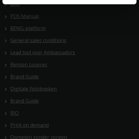
BIM
POS Manual
BENG-platform
General sales conditions
Lead tool voor Ambassadors
Renson Louvres
Brand Guide
Digitale Fotoboeken
Brand Guide
RIO
Print on demand
Opmeten zonder zorgen