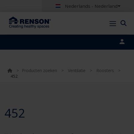
Nederlands - Nederland
Portal login
>
Producten zoeken
>
Ventilatie
>
Roosters
>
452
452