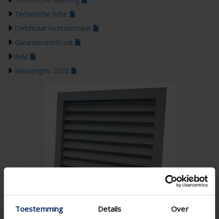
Technische fiche
Certificaat luchtdoorlaat
Garantiecertificaat
BIM
Kleurengids 2026
Toestemming
Details
Over