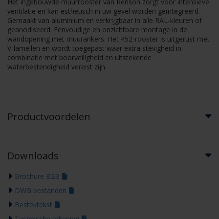
Het ingebouwde muurrooster van Renson zorgt voor intensieve
ventilatie en kan esthetisch in uw gevel worden geïntegreerd.
Gemaakt van aluminium en verkrijgbaar in alle RAL-kleuren of
geanodiseerd. Eenvoudige en onzichtbare montage in de
wandopening met muurankers. Het 452-rooster is uitgerust met
V-lamellen en wordt toegepast waar extra stevigheid in
combinatie met boorveiligheid en uitstekende
waterbestendigheid vereist zijn.
Productvoordelen
Downloads
Brochure B2B
DWG bestanden
Bestektekst
Technische tekening