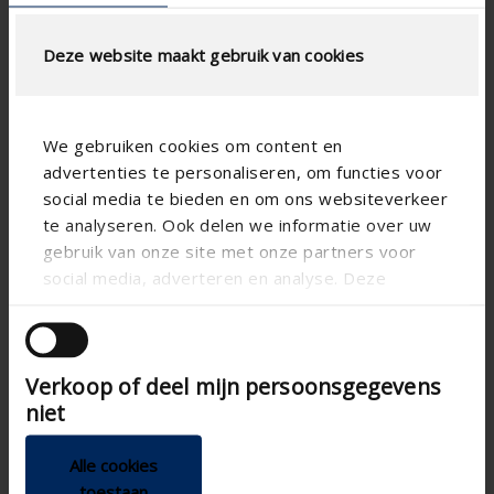
Deze website maakt gebruik van cookies
We gebruiken cookies om content en
advertenties te personaliseren, om functies voor
social media te bieden en om ons websiteverkeer
te analyseren. Ook delen we informatie over uw
gebruik van onze site met onze partners voor
social media, adverteren en analyse. Deze
Specificaties op basis van uw berekening
partners kunnen deze gegevens combineren met
andere informatie die u aan ze heeft verstrekt of
Gaastype
die ze hebben verzameld op basis van uw gebruik
Verkoop of deel mijn persoonsgegevens
van hun services.
niet
Alle cookies
LUCHTSTROOMBEREKENING
toestaan