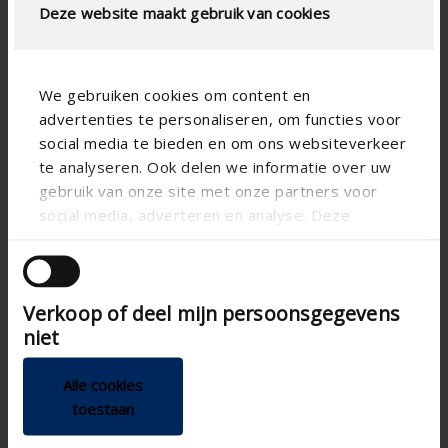
Deze website maakt gebruik van cookies
We gebruiken cookies om content en
advertenties te personaliseren, om functies voor
social media te bieden en om ons websiteverkeer
te analyseren. Ook delen we informatie over uw
gebruik van onze site met onze partners voor
social media, adverteren en analyse. Deze
partners kunnen deze gegevens combineren met
andere informatie die u aan ze heeft verstrekt of
die ze hebben verzameld op basis van uw gebruik
Verkoop of deel mijn persoonsgegevens
van hun services.
Specificaties op basis van uw berekening
niet
Gaastype
Alle cookies
toestaan