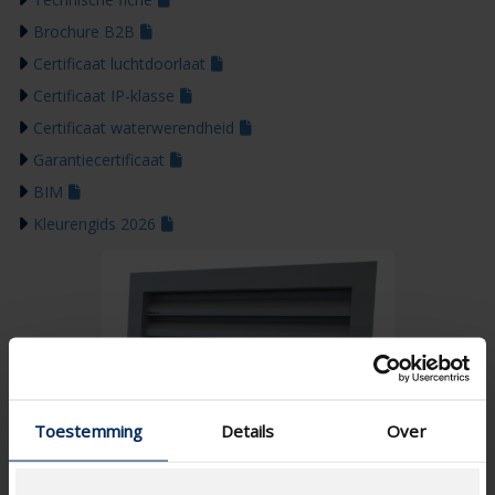
Brochure B2B
Certificaat luchtdoorlaat
Certificaat IP-klasse
Certificaat waterwerendheid
Garantiecertificaat
BIM
Kleurengids 2026
Toestemming
Details
Over