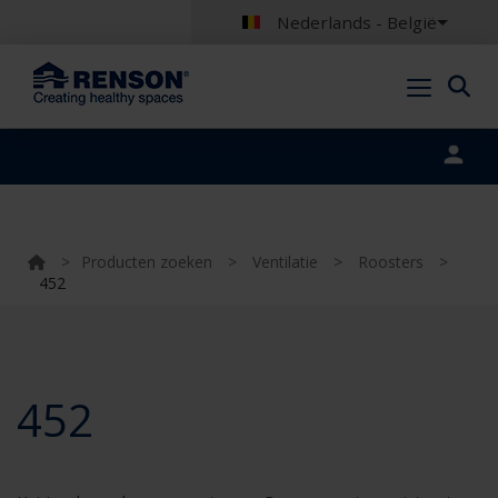
Nederlands - België
Portal login
>
Producten zoeken
>
Ventilatie
>
Roosters
>
452
452