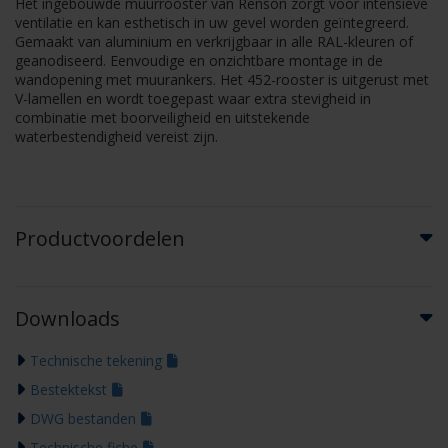
Het ingebouwde muurrooster van Renson zorgt voor intensieve
ventilatie en kan esthetisch in uw gevel worden geïntegreerd.
Gemaakt van aluminium en verkrijgbaar in alle RAL-kleuren of
geanodiseerd. Eenvoudige en onzichtbare montage in de
wandopening met muurankers. Het 452-rooster is uitgerust met
V-lamellen en wordt toegepast waar extra stevigheid in
combinatie met boorveiligheid en uitstekende
waterbestendigheid vereist zijn.
Productvoordelen
Downloads
Technische tekening
Bestektekst
DWG bestanden
Technische fiche