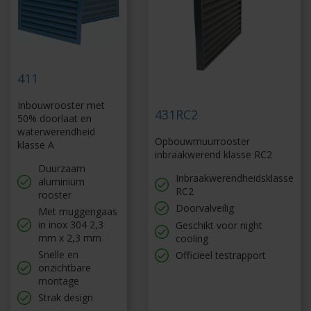
411
Inbouwrooster met
431RC2
50% doorlaat en
waterwerendheid
Opbouwmuurrooster
klasse A
inbraakwerend klasse RC2
Duurzaam
Inbraakwerendheidsklasse
aluminium
RC2
rooster
Doorvalveilig
Met muggengaas
in inox 304 2,3
Geschikt voor night
mm x 2,3 mm
cooling
Snelle en
Officieel testrapport
onzichtbare
montage
Strak design