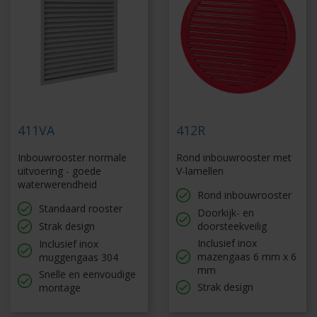
411VA
412R
Inbouwrooster normale
Rond inbouwrooster met
uitvoering - goede
V-lamellen
waterwerendheid
Rond inbouwrooster
Standaard rooster
Doorkijk- en
Strak design
doorsteekveilig
Inclusief inox
Inclusief inox
mazengaas 6 mm x 6
muggengaas 304
mm
Snelle en eenvoudige
Strak design
montage