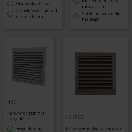
mazendraad 304 6
Grotere lamelstap
mm x 6 mm
Inclusief mazendraad
Snelle en eenvoudige
6 mm x 6 mm
montage
480
Inbouwrooster met
421RC3
hoog debiet
Inbraakwerend inbouwrooster
Hoge doorlaat