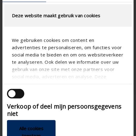
Deze website maakt gebruik van cookies
We gebruiken cookies om content en
392/1
392/2
advertenties te personaliseren, om functies voor
Tabletrooster met L-
Tabletrooster met Z-
social media te bieden en om ons websiteverkeer
frame met aanslag
frame met aanslag
te analyseren. Ook delen we informatie over uw
Lichte uitvoering
Lichte uitvoering
gebruik van onze site met onze partners voor
Onzichtbare
Onzichtbare
social media, adverteren en analyse. Deze
bevestiging
bevestiging
partners kunnen deze gegevens combineren met
andere informatie die u aan ze heeft verstrekt of
die ze hebben verzameld op basis van uw gebruik
Verkoop of deel mijn persoonsgegevens
van hun services.
niet
Alle cookies
toestaan