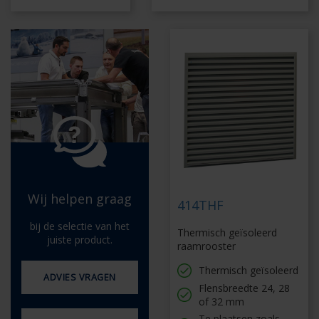
Wij helpen graag
414THF
bij de selectie van het
Thermisch geïsoleerd
juiste product.
raamrooster
Thermisch geïsoleerd
ADVIES VRAGEN
Flensbreedte 24, 28
of 32 mm
Te plaatsen zoals