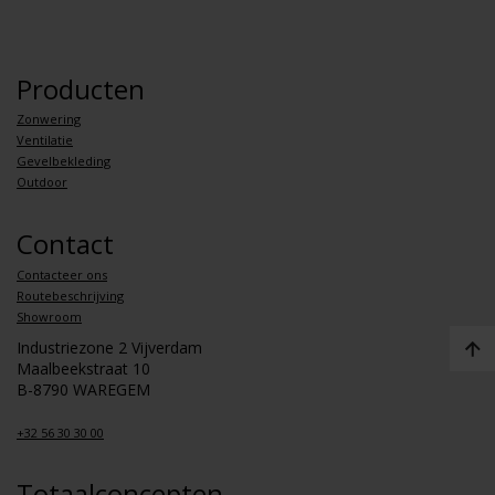
Producten
Zonwering
Ventilatie
Gevelbekleding
Outdoor
Contact
Contacteer ons
Routebeschrijving
Showroom
Industriezone 2 Vijverdam
Maalbeekstraat 10
B-8790 WAREGEM
+32 56 30 30 00
Totaalconcepten