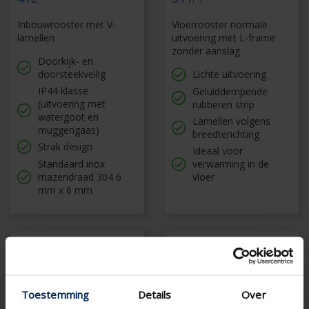
Inbouwrooster met V-
Vloerrooster normale
lamellen
uitvoering met L-frame
zonder aanslag
Doorkijk- en
doorsteekveilig
Lichte uitvoering
IP44 klasse
Geluiddempende
(uitvoering met
rubberen strip
watergoot en
Lamellen volgens
muggengaas)
breedterichting
Strak design
Ideaal voor
Standaard inox
verwarming in de
mazendraad 304 6
vloer
mm x 6 mm
Toestemming
Details
Over