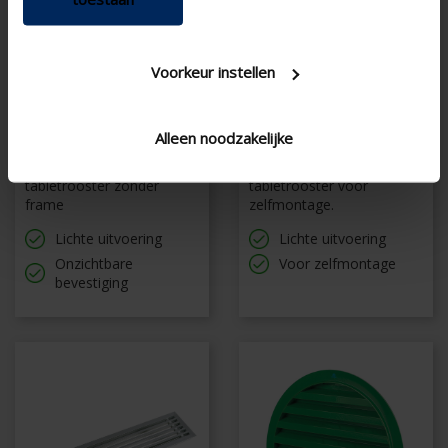
Voorkeur instellen
392/3
394/2
Alleen noodzakelijke
Niet beloopbaar
Niet beloopbaar
tabletrooster zonder
tabletrooster voor
frame
zelfmontage.
Lichte uitvoering
Lichte uitvoering
Onzichtbare
Voor zelfmontage
bevestiging