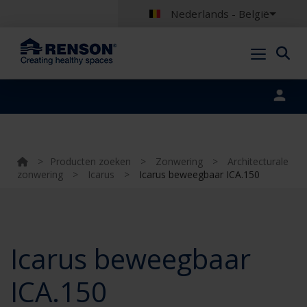
Nederlands - België
Portal login
>
Producten zoeken
>
Zonwering
>
Architecturale
zonwering
>
Icarus
>
Icarus beweegbaar ICA.150
Icarus beweegbaar
ICA.150