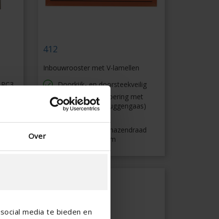
412
Inbouwrooster met V-lamellen
 RC3
Doorkijk- en doorsteekveilig
IP44 klasse (uitvoering met
watergoot en muggengaas)
tage
Strak design
Standaard inox mazendraad
Over
304 6 mm x 6 mm
social media te bieden en