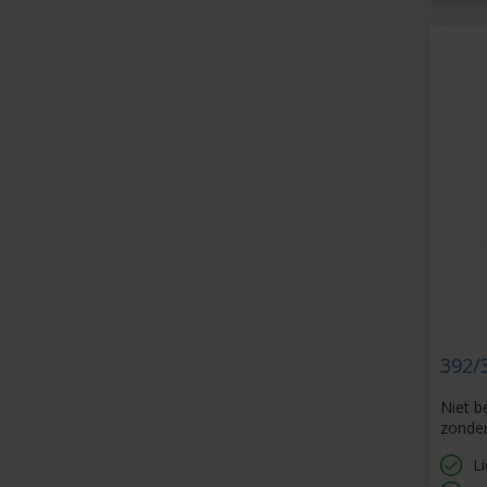
392/
Niet b
zonde
Li