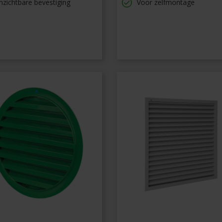
zichtbare bevestiging
Voor zelfmontage