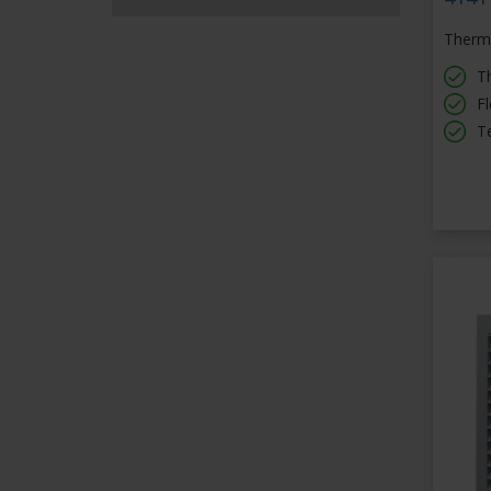
Thermi
T
F
Te