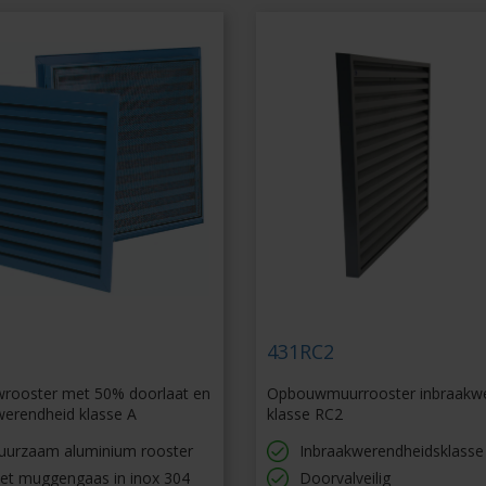
431RC2
rooster met 50% doorlaat en
Opbouwmuurrooster inbraakw
erendheid klasse A
klasse RC2
uurzaam aluminium rooster
Inbraakwerendheidsklasse
et muggengaas in inox 304
Doorvalveilig