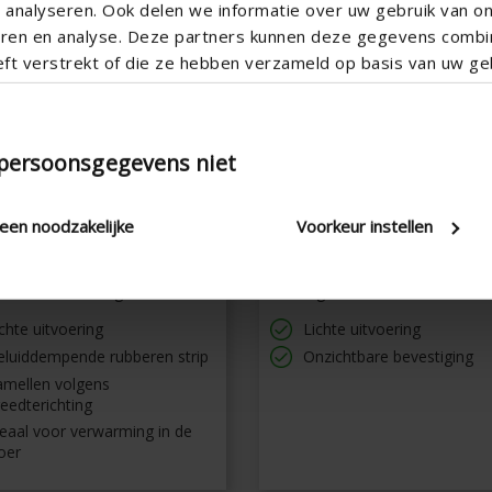
analyseren. Ook delen we informatie over uw gebruik van o
teren en analyse. Deze partners kunnen deze gegevens comb
eft verstrekt of die ze hebben verzameld op basis van uw geb
 persoonsgegevens niet
leen noodzakelijke
Voorkeur instellen
1
392/1
ooster normale uitvoering met
Tabletrooster met L-frame me
e zonder aanslag
aanslag
chte uitvoering
Lichte uitvoering
eluiddempende rubberen strip
Onzichtbare bevestiging
amellen volgens
eedterichting
eaal voor verwarming in de
oer