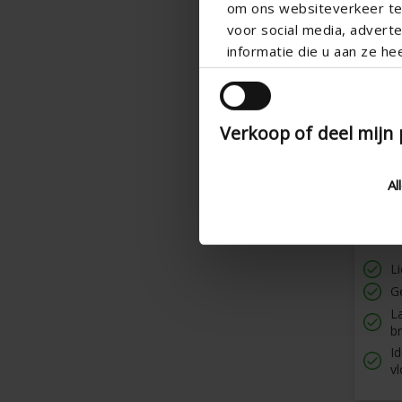
om ons websiteverkeer te 
voor social media, adver
informatie die u aan ze he
Verkoop of deel mijn
Al
311/
Vloerr
L-fram
Li
G
L
br
Id
vl