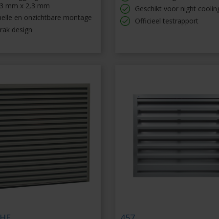
,3 mm x 2,3 mm
Geschikt voor night coolin
nelle en onzichtbare montage
Officieel testrapport
rak design
HF
457