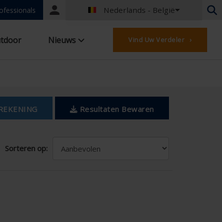
Nederlands - België
Portal
ofessionals
login
Nederlands - België
tdoor
Nieuws
Vind Uw Verdeler ›
Frans - België
Nederlands - Nederland
Duits - Duitsland
Frans - Frankrijk
Worldwide
Engels - United Kingdom
REKENING
Resultaten Bewaren
Engels - USA
Frans - Luxemburg
Duits - Oostenrijk
Sorteren op:
Duits - Zwitserland
Frans - Zwitserland
Tsjechisch - Tsjechië
Hongaars - Hongarije
Italiaans - Italië
Pools - Polen