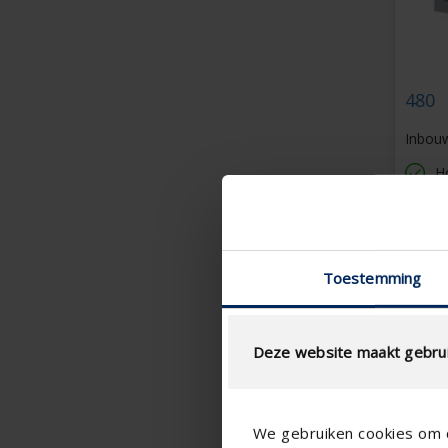
480
Inbouw
H
S
3
St
S
Toestemming
Deze website maakt gebrui
We gebruiken cookies om c