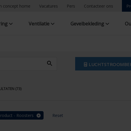
n concept home
Vacatures
Pers
Contacteer ons
Pr
ring
Ventilatie
Gevelbekleding
Ou
LUCHTSTROOMBE
LTATEN (73)
roduct - Roosters
Reset