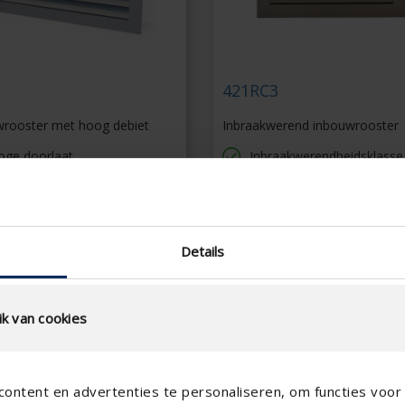
421RC3
rooster met hoog debiet
Inbraakwerend inbouwrooster
oge doorlaat
Inbraakwerendheidsklasse
tandaard inox mazendraad
Esthetisch inbouwrooster
04 6 mm x 6 mm
Snelle en eenvoudige mon
rak design
Officieel testrapport
nelle en eenvoudige montage
Details
k van cookies
ontent en advertenties te personaliseren, om functies voor 