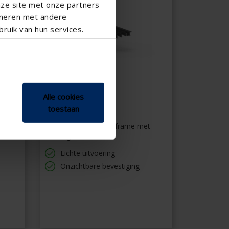
nze site met onze partners
ineren met andere
ruik van hun services.
Alle cookies
392/2
toestaan
t
Tabletrooster met Z-frame met
aanslag
Lichte uitvoering
Onzichtbare bevestiging