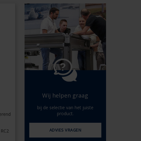
Spaans - Spanje
Deens - Denemarken
Noors - Noorwegen
Zweeds - Zweden
Engels - Ierland
Engels - Canada
Midden-Oosten
Russisch - Rusland
Chinees - China
Wij helpen graag
bij de selectie van het juiste
product.
erend
ADVIES VRAGEN
 RC2