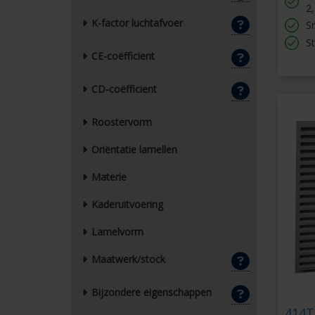
2
K-factor luchtafvoer
S
St
CE-coëfficient
CD-coëfficient
Roostervorm
Oriëntatie lamellen
Materie
Kaderuitvoering
Lamelvorm
Maatwerk/stock
Bijzondere eigenschappen
414T