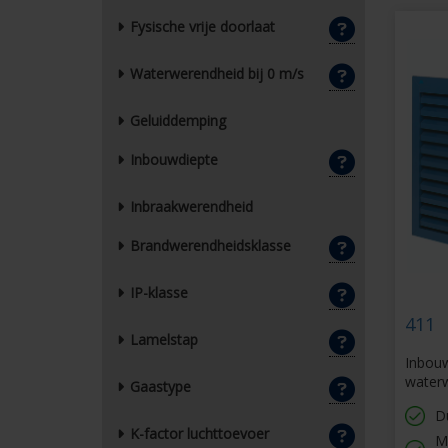
Fysische vrije doorlaat
Waterwerendheid bij 0 m/s
Geluiddemping
Inbouwdiepte
Inbraakwerendheid
Brandwerendheidsklasse
IP-klasse
411
Lamelstap
Inbouw
waterw
Gaastype
D
K-factor luchttoevoer
M