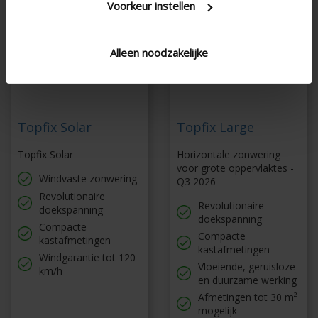
Voorkeur instellen
Alleen noodzakelijke
Topfix Solar
Topfix Large
Topfix Solar
Horizontale zonwering
voor grote oppervlaktes -
Windvaste zonwering
Q3 2026
Revolutionaire
Revolutionaire
doekspanning
doekspanning
Compacte
Compacte
kastafmetingen
kastafmetingen
Windgarantie tot 120
Vloeiende, geruisloze
km/h
en duurzame werking
Afmetingen tot 30 m²
mogelijk