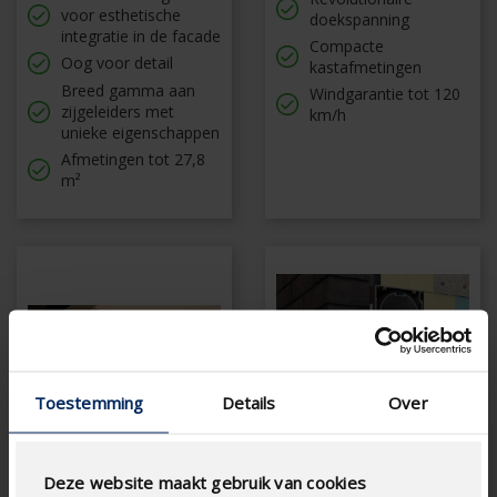
voor esthetische
doekspanning
integratie in de facade
Compacte
Oog voor detail
kastafmetingen
Breed gamma aan
Windgarantie tot 120
zijgeleiders met
km/h
unieke eigenschappen
Afmetingen tot 27,8
m²
Toestemming
Details
Over
Deze website maakt gebruik van cookies