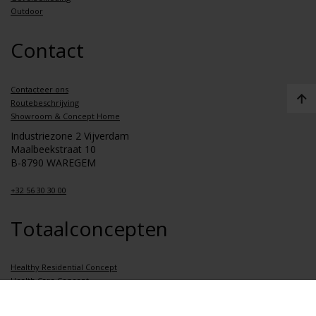
Outdoor
Contact
Contacteer ons
Routebeschrijving
Showroom & Concept Home
Industriezone 2 Vijverdam
Maalbeekstraat 10
B-8790 WAREGEM
+32 56 30 30 00
Totaalconcepten
Healthy Residential Concept
Health Care Concept
Healthy School Concept
Healthy Apartment Concept