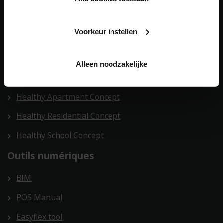
Ventilation
Voorkeur instellen
Building automation
Onze
solutions globales
Alleen noodzakelijke
Health Care Concept
Healthy Apartment Concept
Healthy Residential Concept
Healthy School Concept
Outils numériques
BIM
POS Manual
Easyflex tool