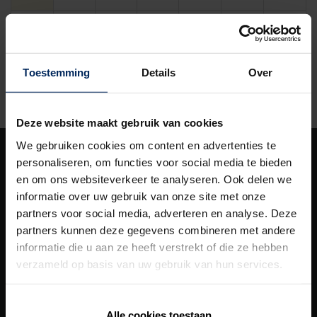
16
17
18
19
20
21
22
23
24
25
26
27
28
29
Toestemming
Details
Over
30
31
1
2
3
4
5
Deze website maakt gebruik van cookies
We gebruiken cookies om content en advertenties te
personaliseren, om functies voor social media te bieden
Nos
solutions
en om ons websiteverkeer te analyseren. Ook delen we
informatie over uw gebruik van onze site met onze
Building Automation
partners voor social media, adverteren en analyse. Deze
Chauffage/Refroidissement
partners kunnen deze gegevens combineren met andere
informatie die u aan ze heeft verstrekt of die ze hebben
Outdoor
verzameld op basis van uw gebruik van hun services.
Protection solaire
Revêtement de façade
Alle cookies toestaan