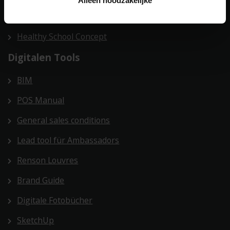
Alleen noodzakelijke
Healthy Residential Concept
Healthy School Concept
Digitalen Tools
BIM
POS Manual
General sales conditions
Lead tool für Ambassadors
Renson Louvres
Brand Guide
Digitale Fotobücher
SketchUp