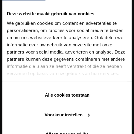
Unsere
Lösungen
Deze website maakt gebruik van cookies
We gebruiken cookies om content en advertenties te
Building Automation
personaliseren, om functies voor social media te bieden
Fassadenverkleidung
en om ons websiteverkeer te analyseren. Ook delen we
informatie over uw gebruik van onze site met onze
Heizung/Kühlung
partners voor social media, adverteren en analyse. Deze
partners kunnen deze gegevens combineren met andere
Lüftung
informatie die u aan ze heeft verstrekt of die ze hebben
Outdoor
verzameld op basis van uw gebruik van hun services.
Sonnenschutz
Building automation
Alle cookies toestaan
Unsere
Gesamtlösungen
Voorkeur instellen
Health Care Concept
Healthy Apartment Concept