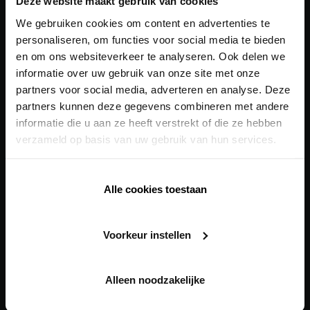
Deze website maakt gebruik van cookies
Outdoor
We gebruiken cookies om content en advertenties te
Protection solaire
personaliseren, om functies voor social media te bieden
en om ons websiteverkeer te analyseren. Ook delen we
Revêtement de façade
informatie over uw gebruik van onze site met onze
partners voor social media, adverteren en analyse. Deze
Ventilation
partners kunnen deze gegevens combineren met andere
Building automation
informatie die u aan ze heeft verstrekt of die ze hebben
verzameld op basis van uw gebruik van hun services.
Onze
solutions globales
Health Care Concept
Alle cookies toestaan
Healthy Apartment Concept
Healthy Residential Concept
Voorkeur instellen
Healthy School Concept
Alleen noodzakelijke
Outils numériques