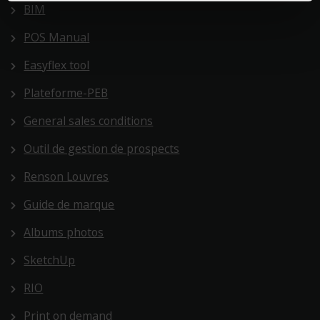
BIM
POS Manual
Easyflex tool
Plateforme-PEB
General sales conditions
Outil de gestion de prospects
Renson Louvres
Guide de marque
Albums photos
SketchUp
RIO
Print on demand