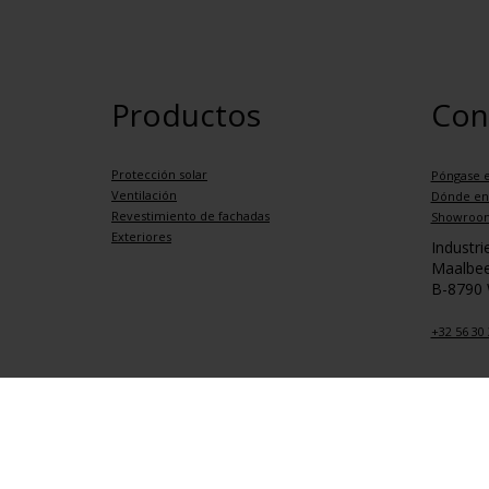
Productos
Con
Protección solar
Póngase e
Ventilación
Dónde en
Revestimiento de fachadas
Showroo
Exteriores
Industr
Maalbee
B-8790
+32 56 30 
Condiciones de privacidad
Condiciones generales