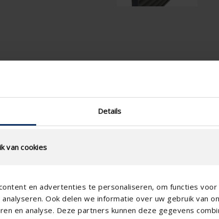
lo
Especificaciones técni
Details
Pase libre físico (%)
Escalón de lamas (mm)
k van cookies
technical.standaardgaastype
technical.ip_klasse
Profundidad (mm)
ontent en advertenties te personaliseren, om functies voor 
analyseren. Ook delen we informatie over uw gebruik van o
Profundidad total (mm)
teren en analyse. Deze partners kunnen deze gegevens comb