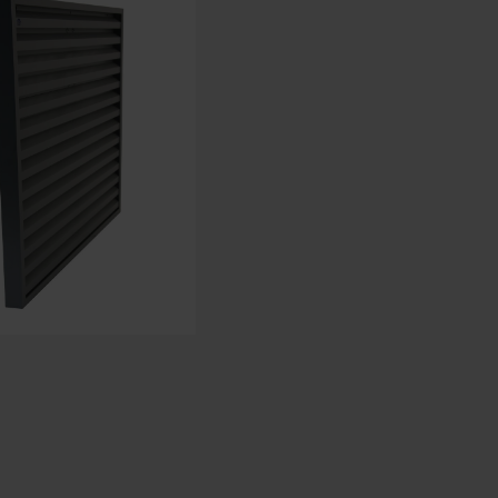
Español - España
Danés - Dinamarca
Norwegian - Norway
Sueco - suecia
English - Ireland
English - Canada
Middle East
Russian - Russia
Chinese - China