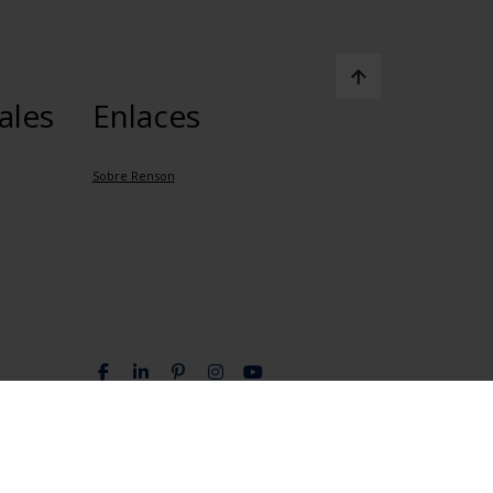
ales
Enlaces
Sobre Renson