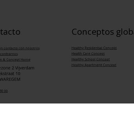
tacto
Conceptos glob
Healthy Residential Concept
n contacto con nosotros
Health Care Concept
contrarnos
Healthy School Concept
m & Concept Home
Healthy Apartment Concept
iezone 2 Vijverdam
kstraat 10
 WAREGEM
30 00