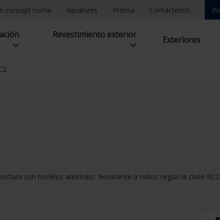
n concept home
Vacatures
Prensa
Contáctenos
Pr
lación
Revestimiento exterior
Exteriores
C2
estructura con tornillos antirrobo. Resistente a robos según la clase R