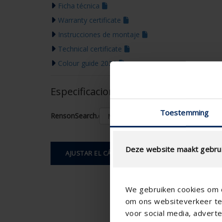
Ficha técnica
Warranty certificate
Instrucciones de montaje
Technical certificate
Colour guide 2026
Especificaciones basadas en su cálcu
Toestemming
RensonSearch.calculation.Gaastype
Deze website maakt gebrui
AJUSTAR EL CÁLCULO
We gebruiken cookies om c
om ons websiteverkeer te 
voor social media, adver