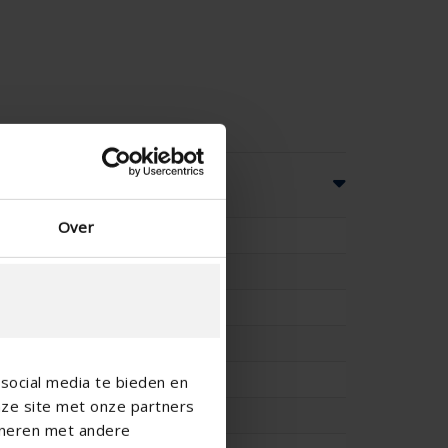
cas
Over
40.5
33.3
-
-
31
social media te bieden en
nze site met onze partners
31
ineren met andere