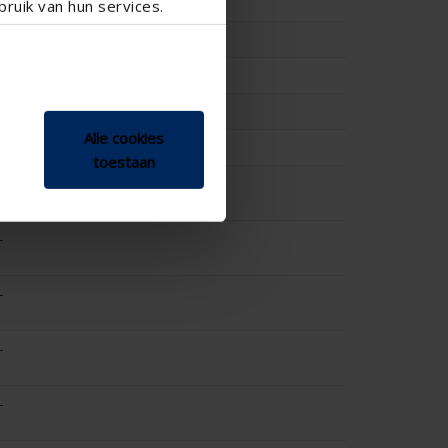
23.6
ruik van hun services.
0.206
25.5
0.198
Alle cookies
-
toestaan
-
-
-
-
-