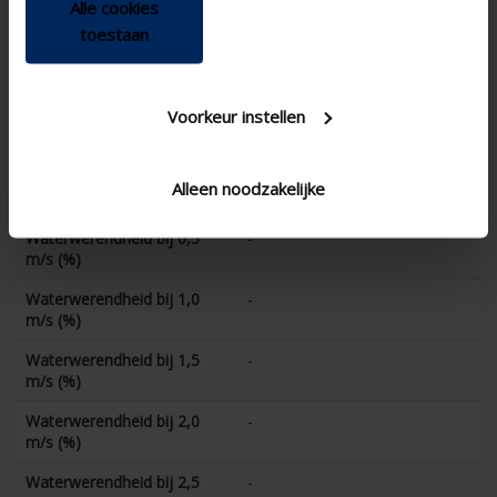
Alle cookies
K-factor luchttoevoer
23.6
toestaan
CE-coëfficient
0.206
K-factor luchtafvoer
25.5
Voorkeur instellen
CD-coëfficient
0.198
Waterwerendheid bij 0 m/s
-
Alleen noodzakelijke
(%)
Waterwerendheid bij 0,5
-
m/s (%)
Waterwerendheid bij 1,0
-
m/s (%)
Waterwerendheid bij 1,5
-
m/s (%)
Waterwerendheid bij 2,0
-
m/s (%)
Waterwerendheid bij 2,5
-