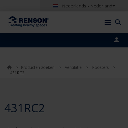
Nederlands - Nederland
Portal login
>
Producten zoeken
>
Ventilatie
>
Roosters
>
431RC2
431RC2