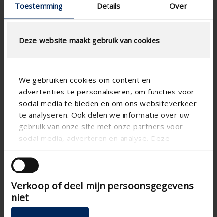
Toestemming
Details
Over
Deze website maakt gebruik van cookies
LUCHTSTROOMBEREKENING
We gebruiken cookies om content en
advertenties te personaliseren, om functies voor
Technische specificaties
social media te bieden en om ons websiteverkeer
te analyseren. Ook delen we informatie over uw
Fysische vrije doorlaat (%)
40.5
gebruik van onze site met onze partners voor
Lamelstap (mm)
33.3
social media, adverteren en analyse. Deze
partners kunnen deze gegevens combineren met
technical.standaardgaastype
-
andere informatie die u aan ze heeft verstrekt of
technical.ip_klasse
-
die ze hebben verzameld op basis van uw gebruik
Verkoop of deel mijn persoonsgegevens
van hun services.
Inbouwdiepte (mm)
31
niet
Totale roosterdiepte (mm)
31