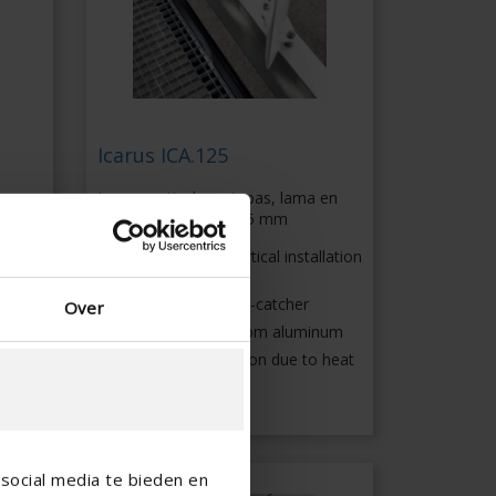
Icarus ICA.125
Icarus vertical con tapas, lama en
forma de ala 125 x 25 mm
en
Horizontal or vertical installation
of blades
Architectural eye-catcher
Over
Made entirely from aluminum
Absorbs expansion due to heat
llation
differences
social media te bieden en