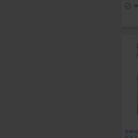
M
Icaru
ICA.