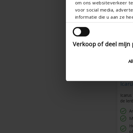
om ons websiteverkeer te 
voor social media, adver
informatie die u aan ze he
Verkoop of deel mijn
Al
Icaru
Icarus
de len
Ar
M
Ho
of