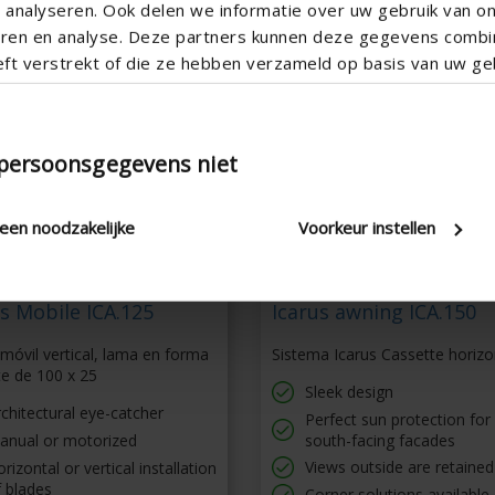
analyseren. Ook delen we informatie over uw gebruik van o
teren en analyse. Deze partners kunnen deze gegevens comb
eft verstrekt of die ze hebben verzameld op basis van uw geb
 persoonsgegevens niet
leen noodzakelijke
Voorkeur instellen
s Mobile ICA.125
Icarus awning ICA.150
 móvil vertical, lama en forma
Sistema Icarus Cassette horizo
te de 100 x 25
Sleek design
chitectural eye-catcher
Perfect sun protection for
anual or motorized
south-facing facades
Views outside are retained
rizontal or vertical installation
 blades
Corner solutions available