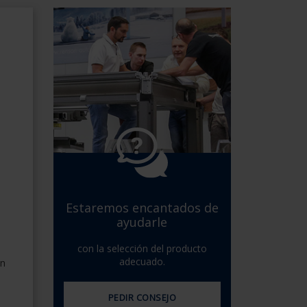
Español - España
Danés - Dinamarca
Norwegian - Norway
Sueco - suecia
English - Ireland
English - Canada
Middle East
Russian - Russia
Chinese - China
Estaremos encantados de
ayudarle
con la selección del producto
adecuado.
en
PEDIR CONSEJO