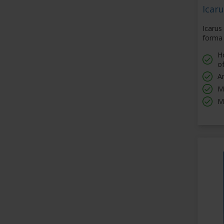
Icaru
Icarus
forma 
Ho
of
Ar
M
M