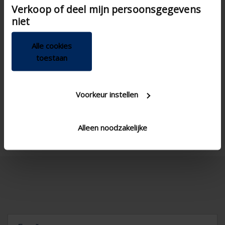

Verkoop of deel mijn persoonsgegevens
van hun services.
niet
Alle cookies
toestaan
Voorkeur instellen
Alleen noodzakelijke