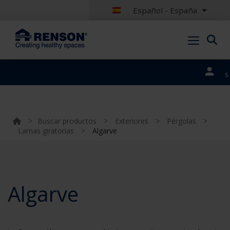
Español - España
Nuestros
portales
>
Buscar productos
>
Exteriores
>
Pérgolas
>
Lamas giratorias
>
Algarve
Algarve