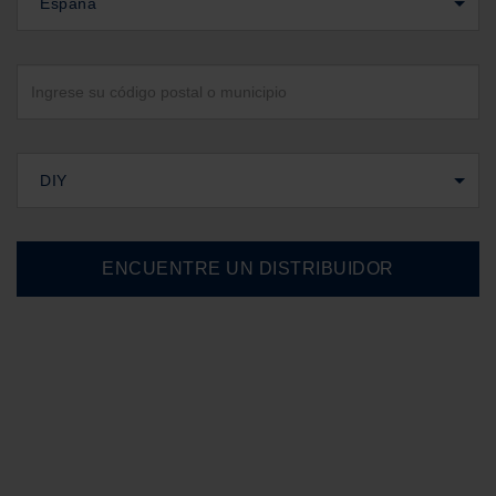
España
DIY