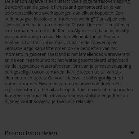
De Renson Algarve is een uiterst veelzijdige terrasoverkapping.
Ze wordt aan de gevel of vrijstaand gemonteerd én je kan
zelfs verschillende overkappingen aan elkaar koppelen. Een
hedendaagse, klassieke of moderne woning? Dankzij de vele
kleurencombinaties en de unieke Classic Line met sierlijsten en
extra ornamenten sluit de Renson Algarve altijd aan bij de stijl
van jouw woning en tuin. Het lamellendak van de Renson
Algarve is tot 150° roteerbaar, zodat je de zonwering en
ventilatie altijd kan afstemmen op de behoeften van het
moment. In gesloten toestand is het lamellendak waterwerend
en na een regenbui wordt het water gecontroleerd afgevoerd
via de ingewerkte waterafvoeren. Om van je terrasoverkapping
een gezellige cocon te maken, kan je kiezen uit tal van zij-
elementen en opties. Ga voor sfeervolle buitengordijnen of
opteer voor een Fixscreen zon- en windwerend doek met
crystalvenster om het uitzicht op de tuin maximaal te behouden.
Integreer een muziek- of verwarmingsinstallatie en je Renson
Algarve wordt sowieso je favoriete relaxplek!
Productvoordelen