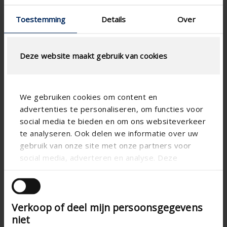
Product updates & Communicatie
Toestemming
Details
Over
Deze website maakt gebruik van cookies
We gebruiken cookies om content en
advertenties te personaliseren, om functies voor
social media te bieden en om ons websiteverkeer
te analyseren. Ook delen we informatie over uw
gebruik van onze site met onze partners voor
social media, adverteren en analyse. Deze
partners kunnen deze gegevens combineren met
andere informatie die u aan ze heeft verstrekt of
die ze hebben verzameld op basis van uw gebruik
Verkoop of deel mijn persoonsgegevens
van hun services.
niet