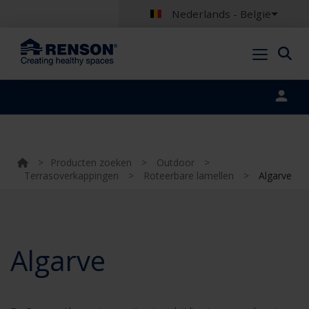
Nederlands - België
Portal login
>
Producten zoeken
>
Outdoor
>
Terrasoverkappingen
>
Roteerbare lamellen
>
Algarve
Algarve