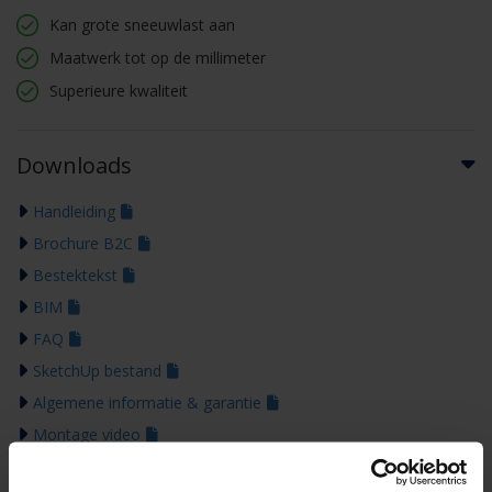
Kan grote sneeuwlast aan
Maatwerk tot op de millimeter
Superieure kwaliteit
Downloads
Handleiding
Brochure B2C
Bestektekst
BIM
FAQ
SketchUp bestand
Algemene informatie & garantie
Montage video
Kleurengids 2026