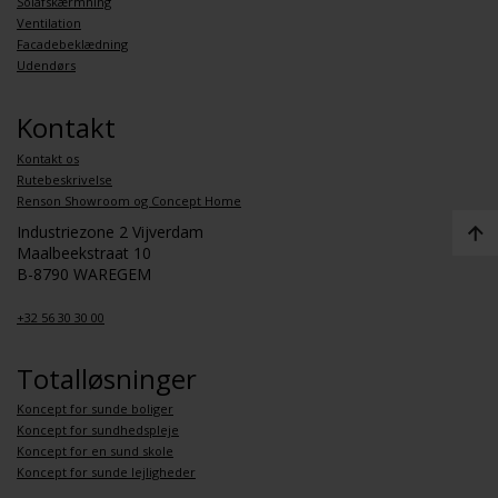
Solafskærmning
Ventilation
Facadebeklædning
Udendørs
Kontakt
Kontakt os
Rutebeskrivelse
Renson Showroom og Concept Home
Industriezone 2 Vijverdam
Maalbeekstraat 10
B-8790 WAREGEM
+32 56 30 30 00
Totalløsninger
Koncept for sunde boliger
Koncept for sundhedspleje
Koncept for en sund skole
Koncept for sunde lejligheder