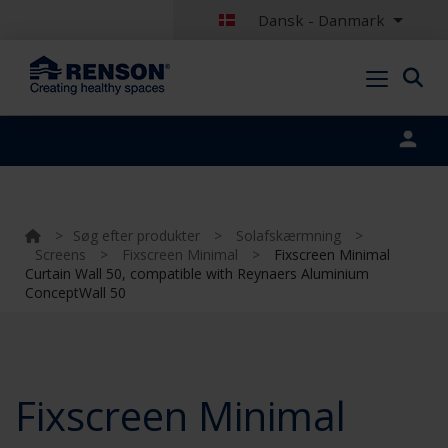
Dansk - Danmark
Portal login
>
Søg efter produkter
>
Solafskærmning
>
Screens
>
Fixscreen Minimal
>
Fixscreen Minimal
Curtain Wall 50, compatible with Reynaers Aluminium
ConceptWall 50
Fixscreen Minimal