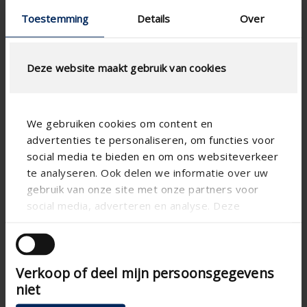
Technical drawing
Toestemming
Details
Over
Declaration of performance
FAQ
Colour guide 2026
Deze website maakt gebruik van cookies
We gebruiken cookies om content en
advertenties te personaliseren, om functies voor
social media te bieden en om ons websiteverkeer
te analyseren. Ook delen we informatie over uw
gebruik van onze site met onze partners voor
social media, adverteren en analyse. Deze
partners kunnen deze gegevens combineren met
andere informatie die u aan ze heeft verstrekt of
die ze hebben verzameld op basis van uw gebruik
Verkoop of deel mijn persoonsgegevens
van hun services.
niet