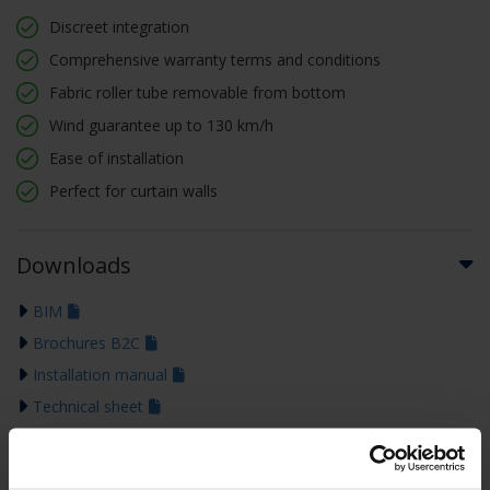
Discreet integration
Comprehensive warranty terms and conditions
Fabric roller tube removable from bottom
Wind guarantee up to 130 km/h
Ease of installation
Perfect for curtain walls
Downloads
BIM
Brochures B2C
Installation manual
Technical sheet
Brochures B2B
Specification text