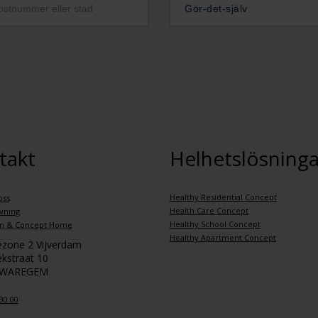
Gör-det-själv
takt
Helhetslösninga
Healthy Residential Concept
oss
Health Care Concept
vning
Healthy School Concept
m & Concept Home
Healthy Apartment Concept
iezone 2 Vijverdam
kstraat 10
 WAREGEM
30 00