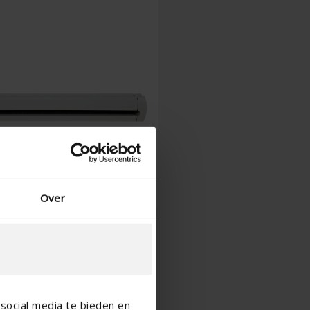
Spanska - Spanien
Danska - Danmark
Norwegian - Norway
Svenska - Sverige
English - Ireland
English - Canada
Middle East
Russian - Russia
Chinese - China
Over
social media te bieden en