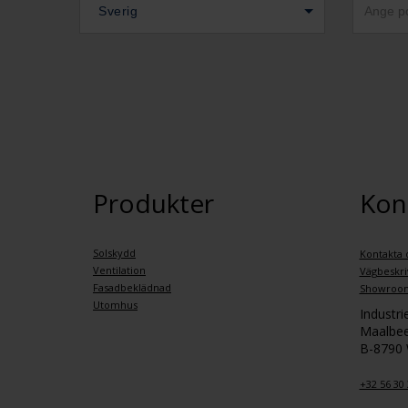
Sverig
Produkter
Kon
Solskydd
Kontakta 
Ventilation
Vägbeskri
Fasadbeklädnad
Showroo
Utomhus
Industr
Maalbee
B-8790
+32 56 30 