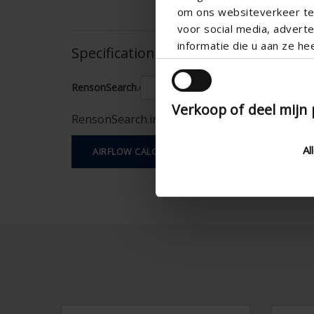
om ons websiteverkeer te 
voor social media, adver
informatie die u aan ze he
Specifications based on your calcula
RensonSearch.calculation.Gaastype
Verkoop of deel mijn
RensonSearch.info.DoeEenControle
Al
AIRFLOW CALCULATION