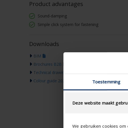
Product advantages
Sound-damping
Simple click system for fastening
Downloads
BIM
Brochures B2B
Technical drawing
Colour guide 2026
Toestemming
Deze website maakt gebrui
We gebruiken cookies om c