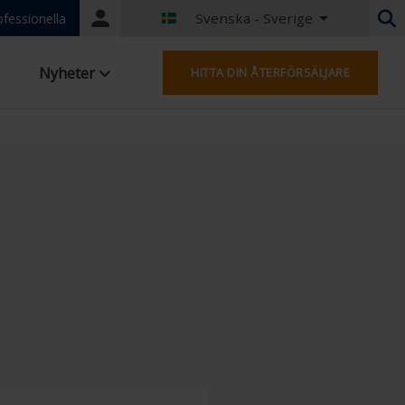
Svenska - Sverige
Portal
ofessionella
login
Holländska - Belgien
Nyheter
HITTA DIN ÅTERFÖRSÄLJARE
Franska - Belgien
Holländska - Nederländerna
Tyska - Tyskland
French - France
Worldwide
Engelska - Storbritannien
Engelska - USA
Franska - Luxemburg
Tyska - Österrike
Tyska - Schweiz
Franska - Schweiz
Tjeckien - Tjeckien
Ungerska - Ungern
Italienska - Italien
Polska - Polen