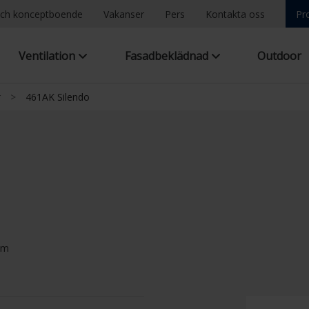
ch konceptboende
Vakanser
Pers
Kontakta oss
Pr
Ventilation
Fasadbeklädnad
Outdoor
r
>
461AK Silendo
mm