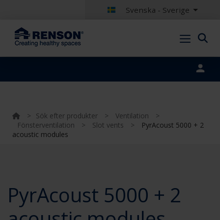
Svenska - Sverige
Portal login
>
Sök efter produkter
>
Ventilation
>
Fönsterventilation
>
Slot vents
>
PyrAcoust 5000 + 2
acoustic modules
PyrAcoust 5000 + 2
acoustic modules