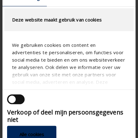
Deze website maakt gebruik van cookies
We gebruiken cookies om content en
advertenties te personaliseren, om functies voor
Technical specifications
social media te bieden en om ons websiteverkeer
te analyseren. Ook delen we informatie over uw
RAL
Colors
gebruik van onze site met onze partners voor
social media, adverteren en analyse. Deze
Supply ventilation
Ventilation components
partners kunnen deze gegevens combineren met
Manual
Control
andere informatie die u aan ze heeft verstrekt of
die ze hebben verzameld op basis van uw gebruik
Acoustic window
ventilation
Verkoop of deel mijn persoonsgegevens
van hun services.
niet
Acoustic window
Extra ventilation properties
ventilation
Alle cookies
Aluminum
Ventilation material