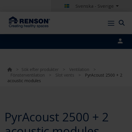
Svenska - Sverige
Portal login
>
Sök efter produkter
>
Ventilation
>
Fönsterventilation
>
Slot vents
>
PyrAcoust 2500 + 2
acoustic modules
PyrAcoust 2500 + 2
acoustic modules