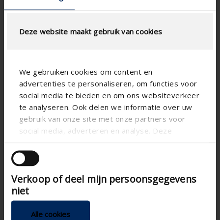
Deze website maakt gebruik van cookies
We gebruiken cookies om content en
advertenties te personaliseren, om functies voor
Technical specifications
social media te bieden en om ons websiteverkeer
te analyseren. Ook delen we informatie over uw
RAL
Colors
gebruik van onze site met onze partners voor
social media, adverteren en analyse. Deze
Supply ventilation
Ventilation components
partners kunnen deze gegevens combineren met
Manual
Control
andere informatie die u aan ze heeft verstrekt of
die ze hebben verzameld op basis van uw gebruik
Acoustic window
ventilation
Verkoop of deel mijn persoonsgegevens
van hun services.
niet
Acoustic window
Extra ventilation properties
ventilation
Alle cookies
Aluminum
Ventilation material