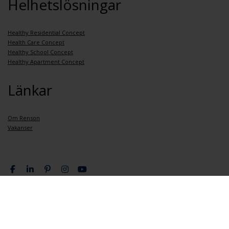
Helhetslösningar
Healthy Residential Concept
Health Care Concept
Healthy School Concept
Healthy Apartment Concept
Länkar
Om Renson
Vakanser
Integritetspolicy
Allmänna bestämmelser och villkor