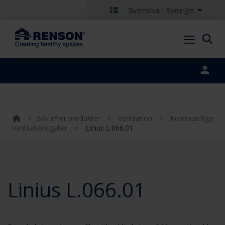
Svenska - Sverige
Portal login
>
Sök efter produkter
>
Ventilation
>
Kontinuerliga
ventilationsgaller
>
Linius L.066.01
Linius L.066.01