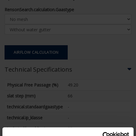
RensonSearch.calculation.Gaastype
AIRFLOW CALCULATION
Technical Specifications
Physical Free Passage (%)
49.20
slat step (mm)
66
technical.standaardgaastype
-
technical.ip_klasse
-
technical.lameldiepte_mm
55