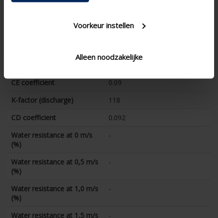
technical.ip_klasse
-
Voorkeur instellen
technical.lameldiepte_mm
20.4
Total louvre depth (mm)
-
Alleen noodzakelijke
K-factor (entry)
123
CE coefficient
0.09
K-factor (discharge)
118
CD coefficient
0.092
Water resistance at 0 m/s
-
(%)
Water resistance at 0,5 m/s
-
(%)
Water resistance at 1,0 m/s
-
(%)
Water resistance at 1,5 m/s
-