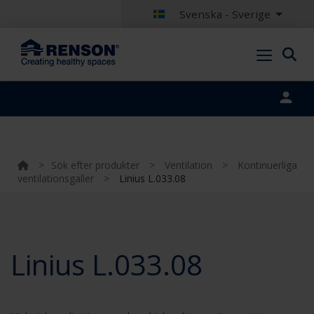
Svenska - Sverige
Portal login
>
Sök efter produkter
>
Ventilation
>
Kontinuerliga
ventilationsgaller
>
Linius L.033.08
Linius L.033.08