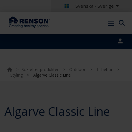
Svenska - Sverige
Portal login
>
Sök efter produkter
>
Outdoor
>
Tillbehör
>
Styling
>
Algarve Classic Line
Algarve Classic Line