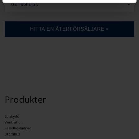
Gör-det-själv
Produkter
Solskydd
Ventilation
Fasadbeklädnad
Utomhus