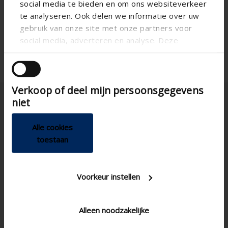
social media te bieden en om ons websiteverkeer
te analyseren. Ook delen we informatie over uw
gebruik van onze site met onze partners voor
social media, adverteren en analyse. Deze
partners kunnen deze gegevens combineren met
andere informatie die u aan ze heeft verstrekt of
die ze hebben verzameld op basis van uw gebruik
Verkoop of deel mijn persoonsgegevens
van hun services.
niet
Alle cookies
toestaan
Sverig
Voorkeur instellen
Alleen noodzakelijke