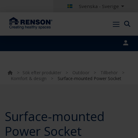
Svenska - Sverige
Portal login
>
Sök efter produkter
>
Outdoor
>
Tillbehör
>
Komfort & design
>
Surface-mounted Power Socket
Surface-mounted
Power Socket