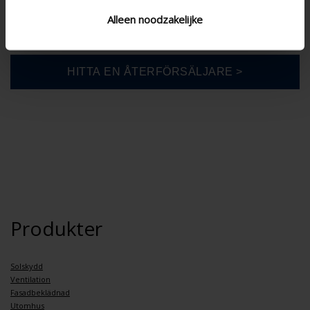
Gör-det-själv
Alleen noodzakelijke
Produkter
Solskydd
Ventilation
Fasadbeklädnad
Utomhus