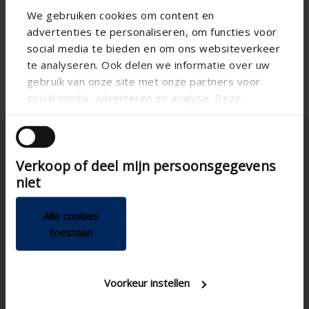
We gebruiken cookies om content en
advertenties te personaliseren, om functies voor
social media te bieden en om ons websiteverkeer
te analyseren. Ook delen we informatie over uw
gebruik van onze site met onze partners voor
social media, adverteren en analyse. Deze
partners kunnen deze gegevens combineren met
andere informatie die u aan ze heeft verstrekt of
die ze hebben verzameld op basis van uw gebruik
Verkoop of deel mijn persoonsgegevens
van hun services.
niet
Alle cookies
Sverig
toestaan
Voorkeur instellen