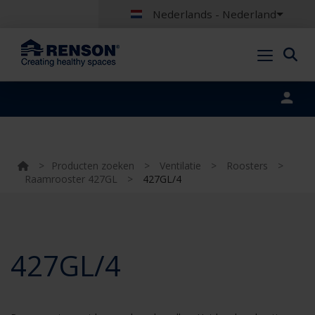
Nederlands - Nederland
Portal login
>
Producten zoeken
>
Ventilatie
>
Roosters
>
Raamrooster 427GL
>
427GL/4
427GL/4