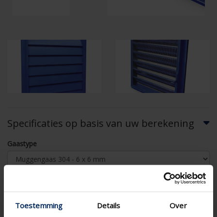
Specificaties op basis van uw berekening
Gaastype
Toestemming
Details
Over
LUCHTSTROOMBEREKENING