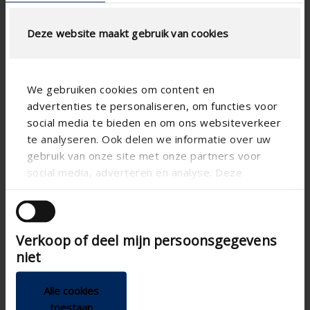
Technische specificaties
Deze website maakt gebruik van cookies
Lamelstap (mm)
100
We gebruiken cookies om content en
technical.standaardgaastype
-
advertenties te personaliseren, om functies voor
technical.ip_klasse
-
social media te bieden en om ons websiteverkeer
te analyseren. Ook delen we informatie over uw
Inbouwdiepte (mm)
-
gebruik van onze site met onze partners voor
Totale roosterdiepte (mm)
88.5
social media, adverteren en analyse. Deze
partners kunnen deze gegevens combineren met
K-factor luchttoevoer
11.4
andere informatie die u aan ze heeft verstrekt of
CE-coëfficient
0.296
die ze hebben verzameld op basis van uw gebruik
Verkoop of deel mijn persoonsgegevens
van hun services.
K-factor luchtafvoer
11.7
niet
CD-coëfficient
0.293
Alle cookies
Waterwerendheid bij 0 m/s
-
(%)
toestaan