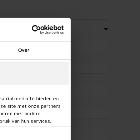
es
20
Over
-
-
40
40
social media te bieden en
6.8
nze site met onze partners
0.383
ineren met andere
ruik van hun services.
6.8
0.383