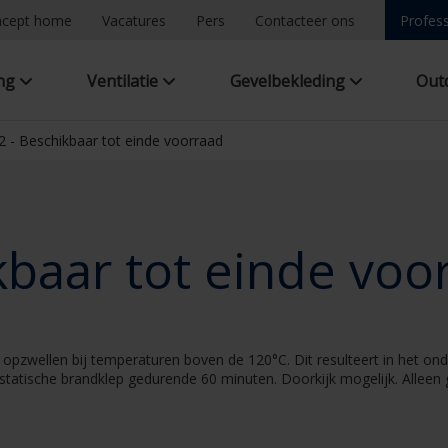
ncept home
Vacatures
Pers
Contacteer ons
Profess
ing
Ventilatie
Gevelbekleding
Out
2 - Beschikbaar tot einde voorraad
kbaar tot einde voo
 opzwellen bij temperaturen boven de 120°C. Dit resulteert in het ond
 statische brandklep gedurende 60 minuten. Doorkijk mogelijk. Alleen 