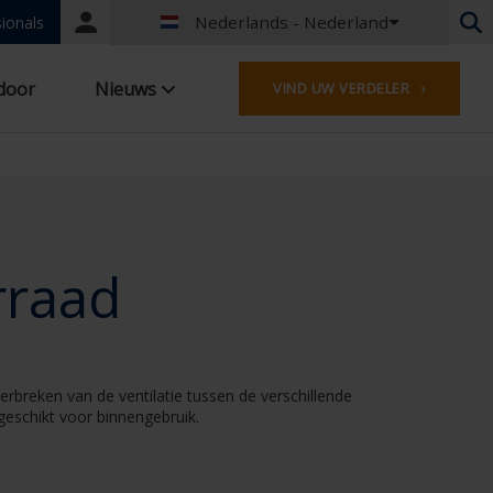
Nederlands - Nederland
Portal
ionals
login
Nederlands - België
door
Nieuws
VIND UW VERDELER ›
Frans - België
Nederlands - Nederland
Duits - Duitsland
Frans - Frankrijk
Worldwide
Engels - United Kingdom
Engels - USA
rraad
Frans - Luxemburg
Duits - Oostenrijk
Duits - Zwitserland
Frans - Zwitserland
erbreken van de ventilatie tussen de verschillende
Tsjechisch - Tsjechië
geschikt voor binnengebruik.
Hongaars - Hongarije
Italiaans - Italië
Pools - Polen