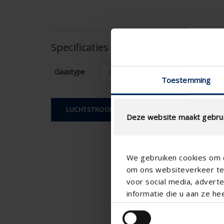
Specificaties op basis van uw berek
Gaastype
Toestemming
LUCHTSTROOMBEREKENING
Deze website maakt gebrui
We gebruiken cookies om c
om ons websiteverkeer te 
voor social media, adver
informatie die u aan ze he