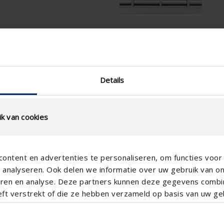
ening
Technische specificati
Lamelstap (mm)
Details
technical.standaardgaastype
technical.ip_klasse
k van cookies
Inbouwdiepte (mm)
Totale roosterdiepte (mm)
ontent en advertenties te personaliseren, om functies voor 
K-factor luchttoevoer
analyseren. Ook delen we informatie over uw gebruik van o
CE-coëfficient
teren en analyse. Deze partners kunnen deze gegevens comb
eft verstrekt of die ze hebben verzameld op basis van uw geb
K-factor luchtafvoer
CD-coëfficient