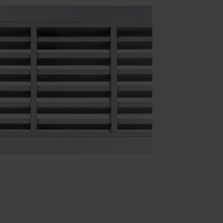
Spaans - Spanje
Deens - Denemarken
Noors - Noorwegen
Zweeds - Zweden
Engels - Ierland
Engels - Canada
Midden-Oosten
Russisch - Rusland
Chinees - China