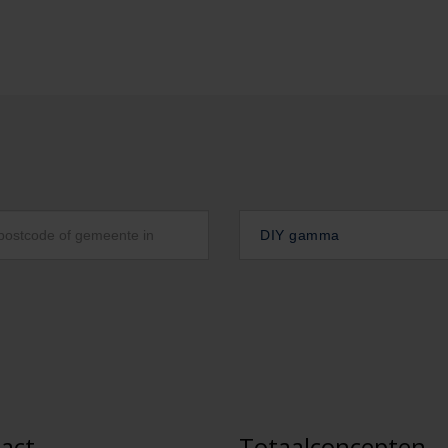
DIY gamma
act
Totaalconcepten