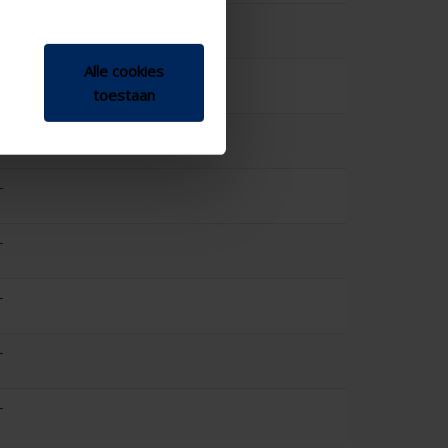
-
Alle cookies
-
toestaan
-
-
-
-
-
-