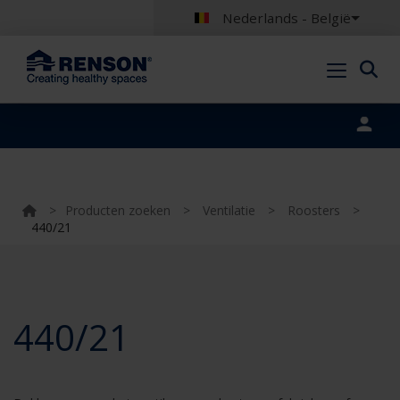
Nederlands - België
Portal login
>
Producten zoeken
>
Ventilatie
>
Roosters
>
440/21
440/21