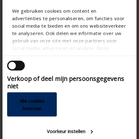
We gebruiken cookies om content en
advertenties te personaliseren, om functies voor
social media te bieden en om ons websiteverkeer
te analyseren. Ook delen we informatie over uw
gebruik van onze site met onze partners voor
social media, adverteren en analyse. Deze
partners kunnen deze gegevens combineren met
Specificaties op basis van uw berekening
andere informatie die u aan ze heeft verstrekt of
die ze hebben verzameld op basis van uw gebruik
Gaastype
Verkoop of deel mijn persoonsgegevens
van hun services.
niet
Alle cookies
toestaan
LUCHTSTROOMBEREKENING
Technische specificaties
Voorkeur instellen