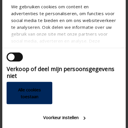
We gebruiken cookies om content en
advertenties te personaliseren, om functies voor
social media te bieden en om ons websiteverkeer
te analyseren. Ook delen we informatie over uw
gebruik van onze site met onze partners voor
social media, adverteren en analyse. Deze
partners kunnen deze gegevens combineren met
Verbindingsmoffen voor aluminium flexibels
andere informatie die u aan ze heeft verstrekt of
Accessoire voor ventilatiebuizen en -kanalen
die ze hebben verzameld op basis van uw gebruik
Eenvoudige en snelle montage
Verkoop of deel mijn persoonsgegevens
van hun services.
niet
MEER INFO ›
Alle cookies
toestaan
Mof
Voorkeur instellen