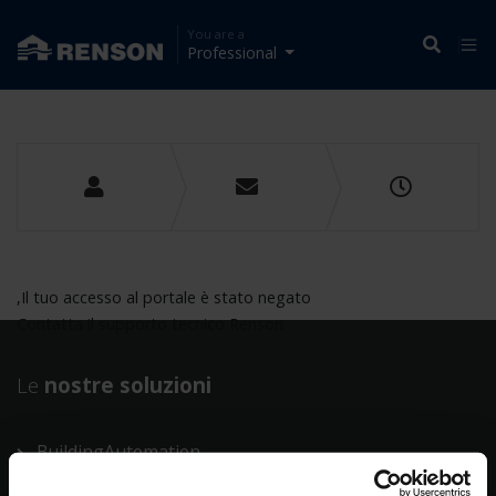
You are a
Professional
,Il tuo accesso al portale è stato negato
Contatta il supporto tecnico Renson
Le
nostre soluzioni
BuildingAutomation
Heating/Cooling