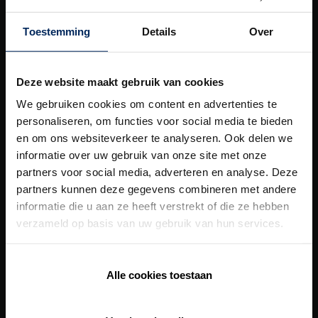
Outdoor
Toestemming
Details
Over
Rivestimenti per facciata
Schermature solari
Deze website maakt gebruik van cookies
We gebruiken cookies om content en advertenties te
Ventilazione
personaliseren, om functies voor social media te bieden
Building automation
en om ons websiteverkeer te analyseren. Ook delen we
informatie over uw gebruik van onze site met onze
Le
nostre soluzioni globali
partners voor social media, adverteren en analyse. Deze
partners kunnen deze gegevens combineren met andere
informatie die u aan ze heeft verstrekt of die ze hebben
Concetto di appartamento sano
verzameld op basis van uw gebruik van hun services.
Concetto di assistenza sanitaria
Concetto di residenza sana
Alle cookies toestaan
Concetto di scuola sana