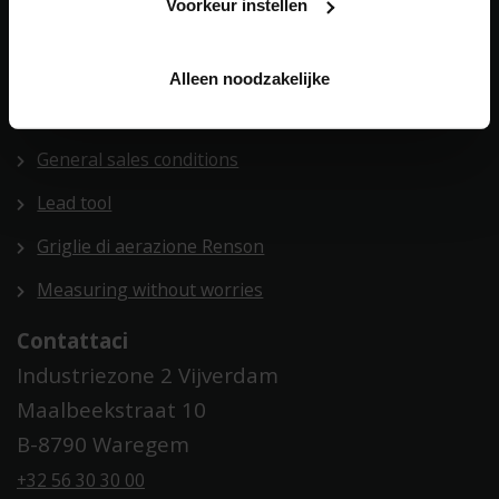
Strumenti digitali
Voorkeur instellen
Supporto BIM
Alleen noodzakelijke
POS Manual
General sales conditions
Lead tool
Griglie di aerazione Renson
Measuring without worries
Contattaci
Industriezone 2 Vijverdam
Maalbeekstraat 10
B-8790 Waregem
+32 56 30 30 00