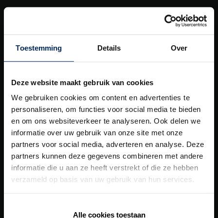
Outdoor
Solar shading
Toestemming
Details
Over
Ventilation
Wall cladding
Deze website maakt gebruik van cookies
Building automation
We gebruiken cookies om content en advertenties te
Our
total solutions
personaliseren, om functies voor social media te bieden
en om ons websiteverkeer te analyseren. Ook delen we
Health Care Concept
informatie over uw gebruik van onze site met onze
partners voor social media, adverteren en analyse. Deze
Healthy Apartment Concept
partners kunnen deze gegevens combineren met andere
Healthy Residential Concept
informatie die u aan ze heeft verstrekt of die ze hebben
verzameld op basis van uw gebruik van hun services.
Healthy School Concept
Digital tools
Alle cookies toestaan