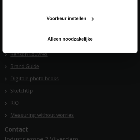
BIM
POS Manual
Voorkeur instellen
General sales conditions
Alleen noodzakelijke
Lead tool
Renson Louvres
Brand Guide
Digitale photo books
SketchUp
RIO
Measuring without worries
Contact
Industriezone 2 Vijverdam