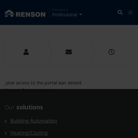
You are a
Professional
,your access to the portal was denied.
Contact Renson support.
Our
solutions
Building Automation
Heating/Cooling