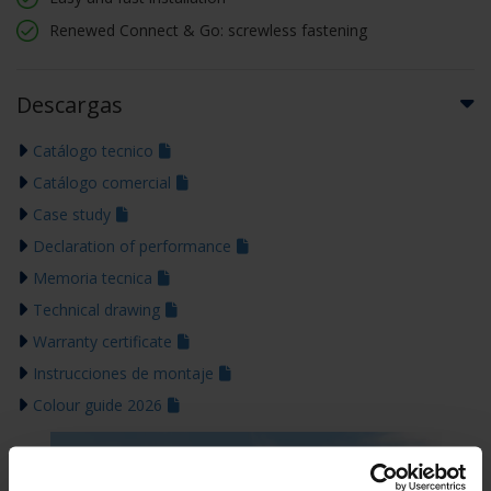
Renewed Connect & Go: screwless fastening
Descargas
Catálogo tecnico
Catálogo comercial
Case study
Declaration of performance
Memoria tecnica
Technical drawing
Warranty certificate
Instrucciones de montaje
Colour guide 2026