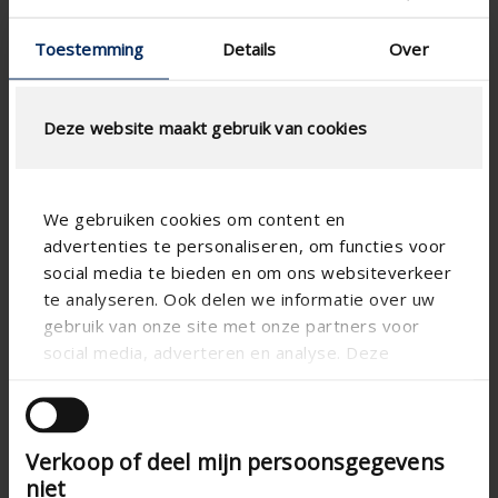

Toestemming
Details
Over
Deze website maakt gebruik van cookies
We gebruiken cookies om content en
advertenties te personaliseren, om functies voor
social media te bieden en om ons websiteverkeer
te analyseren. Ook delen we informatie over uw
gebruik van onze site met onze partners voor
social media, adverteren en analyse. Deze
partners kunnen deze gegevens combineren met

andere informatie die u aan ze heeft verstrekt of
die ze hebben verzameld op basis van uw gebruik
Verkoop of deel mijn persoonsgegevens
van hun services.
niet