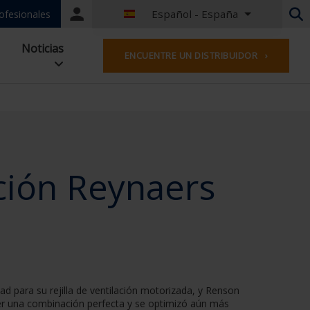
Español - España
Nuestros
ofesionales
portales
Holandés - Bélgica
Noticias
ENCUENTRE UN DISTRIBUIDOR ›
Francés - Bélgica
Holandés - los Países Bajos
Alemán Alemania
French - France
Worldwide
Inglés - reino unido
English - USA
ación Reynaers
Francés - Luxemburgo
Alemán - Austria
Alemán - Suiza
Francés - Suiza
Checa - República Checa
Húngaro - Hungría
Italiano - Italia
 para su rejilla de ventilación motorizada, y Renson
Polaco - Polonia
ser una combinación perfecta y se optimizó aún más