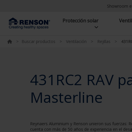
Showroom e
Protección solar
Venti
>
Buscar productos
>
Ventilación
>
Rejillas
>
431RC
431RC2 RAV par
Masterline
Reynaers Aluminium y Renson unieron sus fuerzas: Re
cuenta con más de 50 años de experiencia en el desa