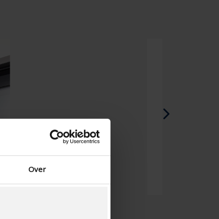
Español - España
Danés - Dinamarca
Norwegian - Norway
Sueco - suecia
English - Ireland
English - Canada
Middle East
Russian - Russia
Chinese - China
Over