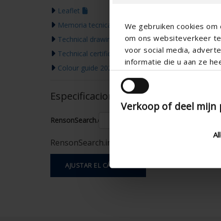
Leaflet
Memoria tecnica
We gebruiken cookies om c
om ons websiteverkeer te 
Technical drawing
voor social media, adver
Technical certificate
informatie die u aan ze he
Colour guide 2026
Especificaciones basadas en su cálcu
Verkoop of deel mijn
RensonSearch.calculation.Gaastype
Al
RensonSearch.info.DoeEenControle
AJUSTAR EL CÁLCULO