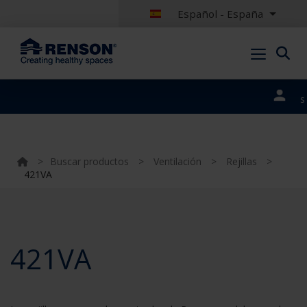
Español - España
Nuestros
portales
>
Buscar productos
>
Ventilación
>
Rejillas
>
421VA
421VA