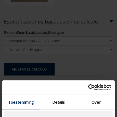
Especificaciones basadas en su cálculo
RensonSearch.calculation.Gaastype
AJUSTAR EL CÁLCULO
Especificaciones técnicas
Pase libre físico (%)
49
Toestemming
Details
Over
Escalón de lamas (mm)
50
technical.standaardgaastype
-