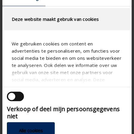
AJUSTAR EL CÁLCULO
Deze website maakt gebruik van cookies
Especificaciones técnicas
Pase libre físico (%)
46
We gebruiken cookies om content en
advertenties te personaliseren, om functies voor
Escalón de lamas (mm)
50
social media te bieden en om ons websiteverkeer
technical.standaardgaastype
-
te analyseren. Ook delen we informatie over uw
gebruik van onze site met onze partners voor
technical.ip_klasse
IP2XD
social media, adverteren en analyse. Deze
Profundidad (mm)
45
partners kunnen deze gegevens combineren met
andere informatie die u aan ze heeft verstrekt of
Profundidad total (mm)
50
die ze hebben verzameld op basis van uw gebruik
K-factor (entry)
13.8
Verkoop of deel mijn persoonsgegevens
van hun services.
niet
Coëficiente CE
0.269
Factor-K ( expulsion)
12.9
Alle cookies