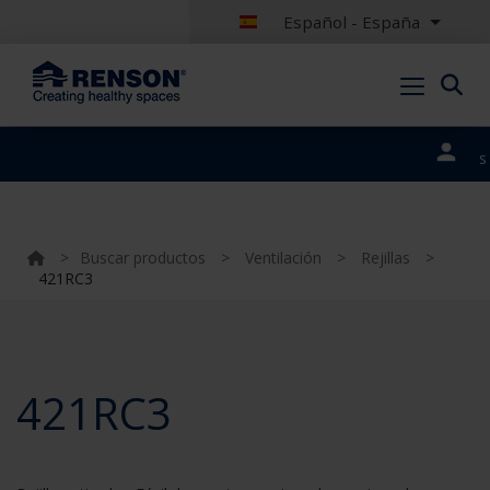
Español - España
Nuestros
portales
>
Buscar productos
>
Ventilación
>
Rejillas
>
421RC3
421RC3