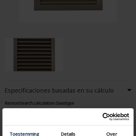
Especificaciones basadas en su cálculo
RensonSearch.calculation.Gaastype
Toestemming
Details
Over