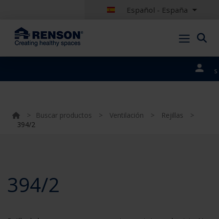
Español - España
Nuestros
portales
>
Buscar productos
>
Ventilación
>
Rejillas
>
394/2
394/2