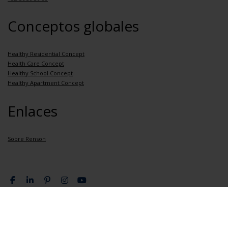
Conceptos globales
Healthy Residential Concept
Health Care Concept
Healthy School Concept
Healthy Apartment Concept
Enlaces
Sobre Renson
Condiciones de privacidad
Condiciones generales