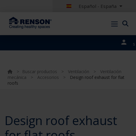
Español - España
Nuestros
portales
>
Buscar productos
>
Ventilación
>
Ventilación
mecánica
>
Accesorios
>
Design roof exhaust for flat
roofs
Design roof exhaust
for flat roofs