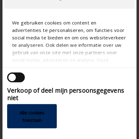
Especificación técnica
We gebruiken cookies om content en
125
advertenties te personaliseren, om functies voor
Diámetro
social media te bieden en om ons websiteverkeer
753
Altura (mm)
te analyseren. Ook delen we informatie over uw
Horizontal
Posibilidad de montaje
gebruik van onze site met onze partners voor
social media, adverteren en analyse. Deze
Acoplable
partners kunnen deze gegevens combineren met
andere informatie die u aan ze heeft verstrekt of
die ze hebben verzameld op basis van uw gebruik
Verkoop of deel mijn persoonsgegevens
van hun services.
niet
Alle cookies
toestaan
España