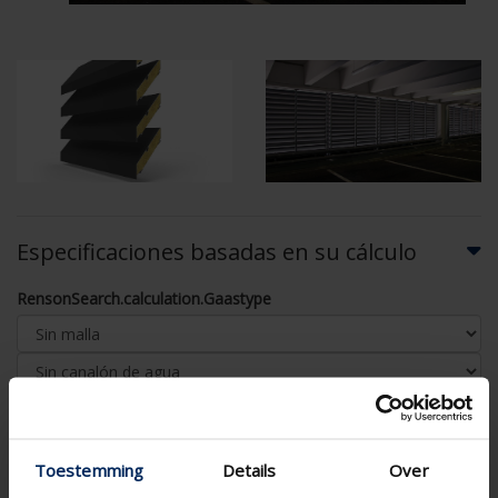
Especificaciones basadas en su cálculo
RensonSearch.calculation.Gaastype
AJUSTAR EL CÁLCULO
Toestemming
Details
Over