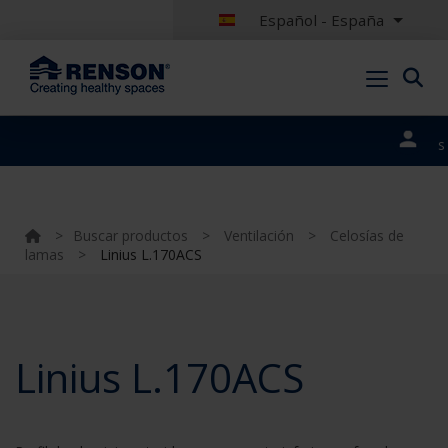
Español - España
Nuestros
portales
>
Buscar productos
>
Ventilación
>
Celosías de
lamas
>
Linius L.170ACS
Linius L.170ACS