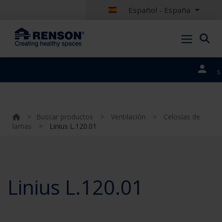
Español - España
Nuestros
portales
>
Buscar productos
>
Ventilación
>
Celosías de
lamas
>
Linius L.120.01
Linius L.120.01