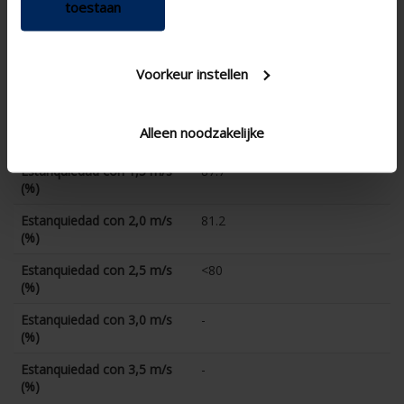
toestaan
Coëficiente CD
0.337
Estanquiedad con 0 m/s (%)
93.6
Estanquiedad con 0,5 m/s
91.8
Voorkeur instellen
(%)
Estanquiedad con 1,0 m/s
89.9
Alleen noodzakelijke
(%)
Estanquiedad con 1,5 m/s
87.7
(%)
Estanquiedad con 2,0 m/s
81.2
(%)
Estanquiedad con 2,5 m/s
<80
(%)
Estanquiedad con 3,0 m/s
-
(%)
Estanquiedad con 3,5 m/s
-
(%)