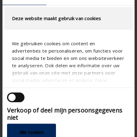
AJUSTAR EL CÁLCULO
Deze website maakt gebruik van cookies
Especificaciones técnicas
Pase libre físico (%)
60
We gebruiken cookies om content en
advertenties te personaliseren, om functies voor
Escalón de lamas (mm)
120
social media te bieden en om ons websiteverkeer
technical.standaardgaastype
-
te analyseren. Ook delen we informatie over uw
gebruik van onze site met onze partners voor
technical.ip_klasse
-
social media, adverteren en analyse. Deze
technical.lameldiepte_mm
90
partners kunnen deze gegevens combineren met
andere informatie die u aan ze heeft verstrekt of
Profundidad total (mm)
-
die ze hebben verzameld op basis van uw gebruik
Factor-K ( expulsion)
9.47
Verkoop of deel mijn persoonsgegevens
van hun services.
niet
Coëficiente CE
0.325
K-factor (entry)
8.81
Alle cookies