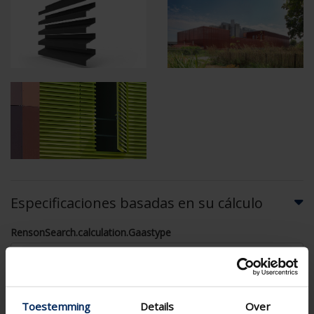
Especificaciones basadas en su cálculo
RensonSearch.calculation.Gaastype
Toestemming
Details
Over