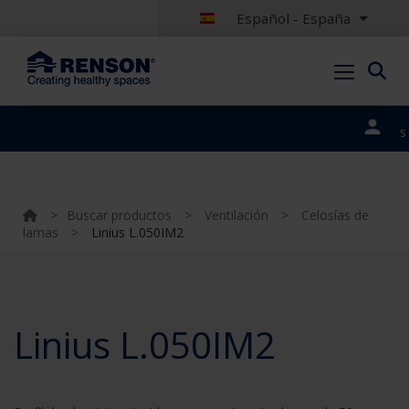
Español - España
Nuestros
portales
>
Buscar productos
>
Ventilación
>
Celosías de
lamas
>
Linius L.050IM2
Linius L.050IM2