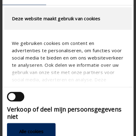
Deze website maakt gebruik van cookies
AJUSTAR EL CÁLCULO
Especificaciones técnicas
We gebruiken cookies om content en
advertenties te personaliseren, om functies voor
Escalón de lamas (mm)
50
social media te bieden en om ons websiteverkeer
technical.standaardgaastype
-
te analyseren. Ook delen we informatie over uw
gebruik van onze site met onze partners voor
technical.ip_klasse
-
social media, adverteren en analyse. Deze
technical.lameldiepte_mm
41
partners kunnen deze gegevens combineren met
andere informatie die u aan ze heeft verstrekt of
Profundidad total (mm)
-
die ze hebben verzameld op basis van uw gebruik
K-factor (entry)
-
Verkoop of deel mijn persoonsgegevens
van hun services.
niet
Coëficiente CE
-
Factor-K ( expulsion)
-
Alle cookies