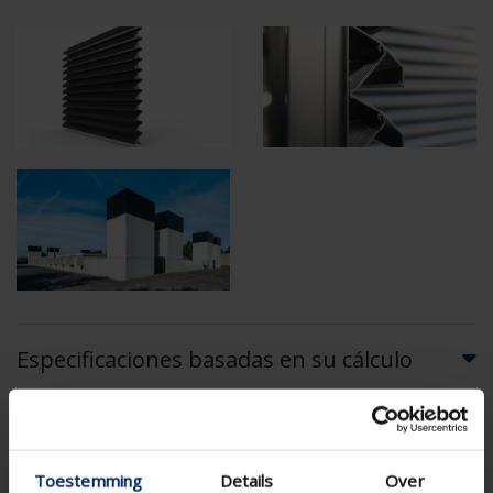
Especificaciones basadas en su cálculo
RensonSearch.calculation.Gaastype
Toestemming
Details
Over