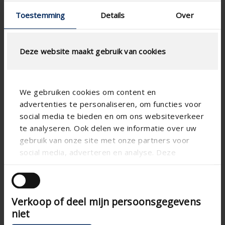
Profundidad total (mm)
-
Toestemming
Details
Over
K-factor (entry)
8.75
Coëficiente CE
0.338
Deze website maakt gebruik van cookies
Factor-K ( expulsion)
10
Coëficiente CD
0.336
We gebruiken cookies om content en
Estanquiedad con 0 m/s (%)
-
advertenties te personaliseren, om functies voor
social media te bieden en om ons websiteverkeer
Estanquiedad con 0,5 m/s
-
(%)
te analyseren. Ook delen we informatie over uw
gebruik van onze site met onze partners voor
Estanquiedad con 1,0 m/s
-
social media, adverteren en analyse. Deze
(%)
partners kunnen deze gegevens combineren met
Estanquiedad con 1,5 m/s
-
andere informatie die u aan ze heeft verstrekt of
(%)
die ze hebben verzameld op basis van uw gebruik
Verkoop of deel mijn persoonsgegevens
van hun services.
Estanquiedad con 2,0 m/s
-
(%)
niet