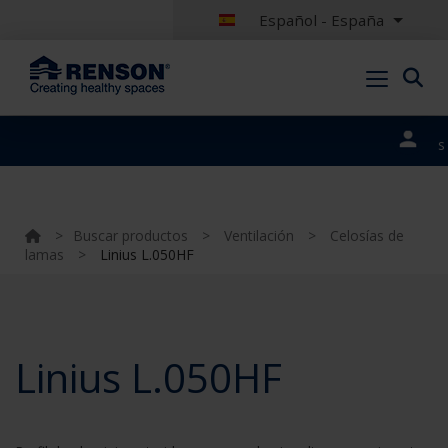
Español - España
Nuestros
portales
>
Buscar productos
>
Ventilación
>
Celosías de
lamas
>
Linius L.050HF
Linius L.050HF