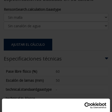
RensonSearch.calculation.Gaastype
AJUSTAR EL CÁLCULO
Especificaciones técnicas
Pase libre físico (%)
60
Escalón de lamas (mm)
50
technical.standaardgaastype
-
technical.ip_klasse
-
technical.lameldiepte_mm
41