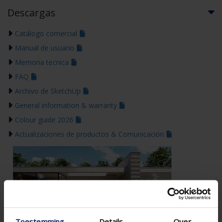
Descargas
Catálogo comercial
Manual de usuario
Memoria tecnica
FAQ
Archivo de SketchUp
General information & warranty
Colour guide 2026
Actualizaciones de productos & Comunicación
Toestemming
Details
Over