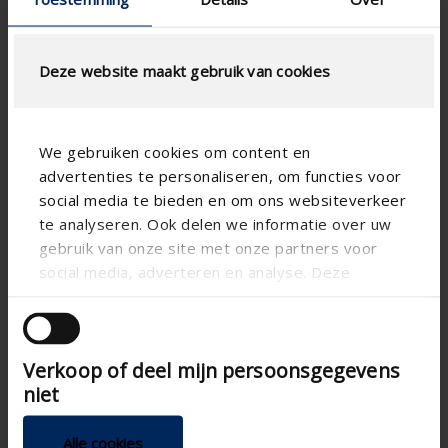
Deze website maakt gebruik van cookies
We gebruiken cookies om content en
advertenties te personaliseren, om functies voor
social media te bieden en om ons websiteverkeer
te analyseren. Ook delen we informatie over uw
gebruik van onze site met onze partners voor

social media, adverteren en analyse. Deze
partners kunnen deze gegevens combineren met
andere informatie die u aan ze heeft verstrekt of
die ze hebben verzameld op basis van uw gebruik
Verkoop of deel mijn persoonsgegevens
van hun services.
niet
Alle cookies