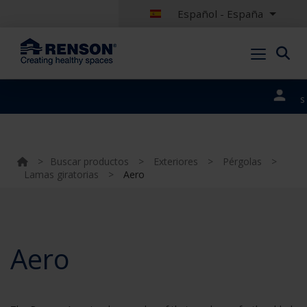
Español - España
Nuestros
portales
>
Buscar productos
>
Exteriores
>
Pérgolas
>
Lamas giratorias
>
Aero
Aero