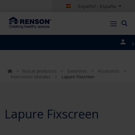
Español - España
Nuestros
portales
>
Buscar productos
>
Exteriores
>
Accesorios
>
Inserciones laterales
>
Lapure Fixscreen
Lapure Fixscreen