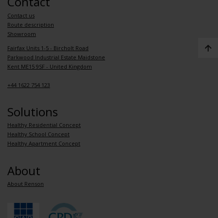
Contact
Contact us
Route description
Showroom
Fairfax Units 1-5 - Bircholt Road
Parkwood Industrial Estate Maidstone
Kent ME15 9SF - United Kingdom
+44 1622 754 123
Solutions
Healthy Residential Concept
Healthy School Concept
Healthy Apartment Concept
About
About Renson