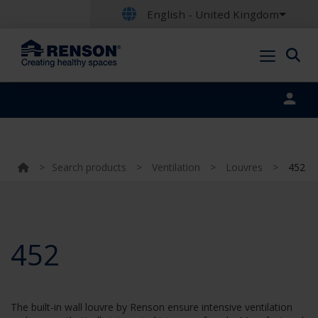
English - United Kingdom
Portal login
>
Search products
>
Ventilation
>
Louvres
>
452
452
The built-in wall louvre by Renson ensure intensive ventilation