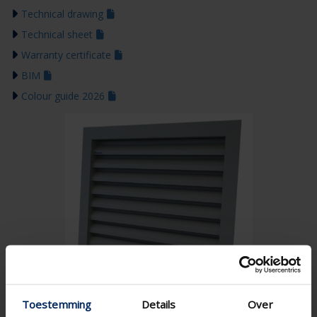
Technical drawing
Technical sheet
Warranty certificate
BIM
Colour guide 2026
Toestemming
Details
Over