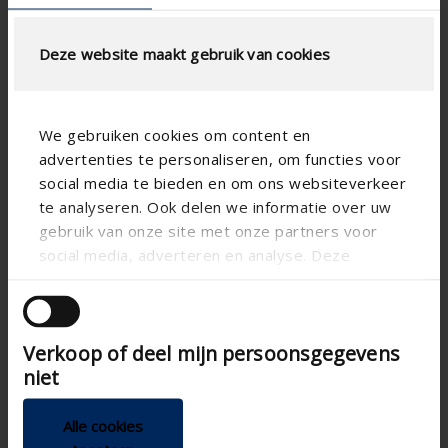
Deze website maakt gebruik van cookies
We gebruiken cookies om content en
advertenties te personaliseren, om functies voor
social media te bieden en om ons websiteverkeer
te analyseren. Ook delen we informatie over uw
gebruik van onze site met onze partners voor
Specifications based on your calculation
social media, adverteren en analyse. Deze
partners kunnen deze gegevens combineren met
andere informatie die u aan ze heeft verstrekt of
die ze hebben verzameld op basis van uw gebruik
Verkoop of deel mijn persoonsgegevens
van hun services.
niet
AIRFLOW CALCULATION
Alle cookies