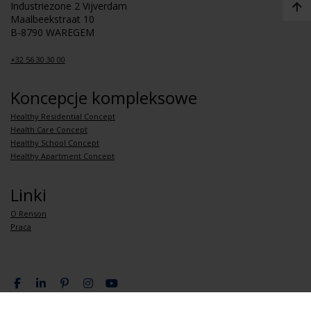
Industriezone 2 Vijverdam
Maalbeekstraat 10
B-8790 WAREGEM
+32 56 30 30 00
Koncepcje kompleksowe
Healthy Residential Concept
Health Care Concept
Healthy School Concept
Healthy Apartment Concept
Linki
O Renson
Praca