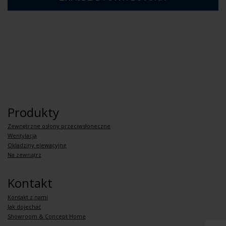
Produkty
Zewnętrzne osłony przeciwsłoneczne
Wentylacja
Okladziny elewacyjne
Na zewnątrz
Kontakt
Kontakt z nami
Jak dojechać
Showroom & Concept Home