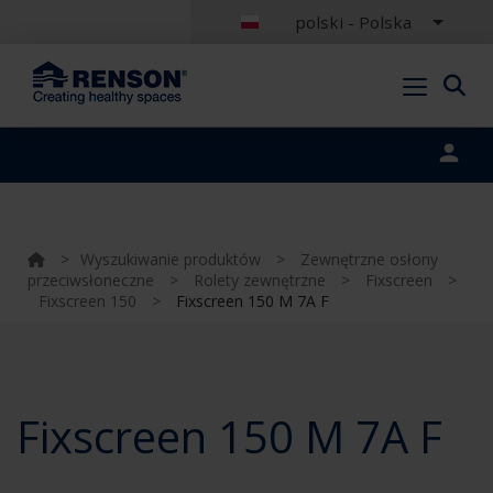
polski - Polska
Portal login
>
Wyszukiwanie produktów
>
Zewnętrzne osłony
przeciwsłoneczne
>
Rolety zewnętrzne
>
Fixscreen
>
Fixscreen 150
>
Fixscreen 150 M 7A F
Fixscreen 150 M 7A F