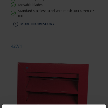
Movable blades
Standard stainless steel wire mesh 304 6 mm x 6
mm
MORE INFORMATION ›
427/1