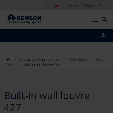
polski - Polska
Portal login
>
Wyszukiwanie produktów
>
Wentylacja
>
Żaluzje i
kraty
>
Built-in wall louvre 427
Built-in wall louvre
427