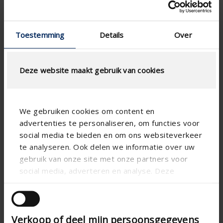
Toestemming
Details
Over
Deze website maakt gebruik van cookies
Louvre extra heavy version - manually controlled
Extra-heavy-duty construction
We gebruiken cookies om content en
Movable blades
advertenties te personaliseren, om functies voor
Standard stainless steel wire mesh 304 6 mm x 6
social media te bieden en om ons websiteverkeer
mm
te analyseren. Ook delen we informatie over uw
gebruik van onze site met onze partners voor
MORE INFORMATION ›
social media, adverteren en analyse. Deze
partners kunnen deze gegevens combineren met
andere informatie die u aan ze heeft verstrekt of
427/2
die ze hebben verzameld op basis van uw gebruik
Verkoop of deel mijn persoonsgegevens
van hun services.