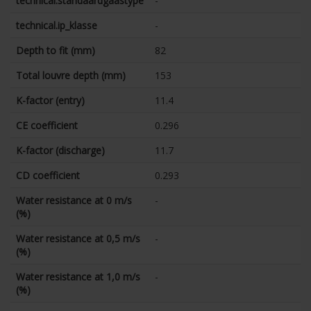
technical.standaardgaastype
-
technical.ip_klasse
-
Depth to fit (mm)
82
Total louvre depth (mm)
153
K-factor (entry)
11.4
CE coefficient
0.296
K-factor (discharge)
11.7
CD coefficient
0.293
Water resistance at 0 m/s
-
(%)
Water resistance at 0,5 m/s
-
(%)
Water resistance at 1,0 m/s
-
(%)