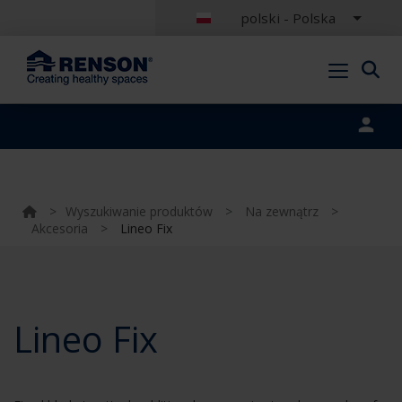
polski - Polska
Portal login
>
Wyszukiwanie produktów
>
Na zewnątrz
>
Akcesoria
>
Lineo Fix
Lineo Fix